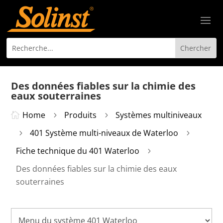
Des données fiables sur la chimie des
eaux souterraines
Home
Produits
Systèmes multiniveaux

5
5
401 Système multi-niveaux de Waterloo
5
5
Fiche technique du 401 Waterloo
5
Des données fiables sur la chimie des eaux
souterraines