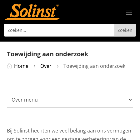
Toewijding aan onderzoek
Home
Over
Toewijding aan onderzoek

5
5
Bij Solinst hechten we veel belang aan ons vermogen
om te zorgen voor een gestage verbetering van de