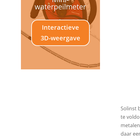
waterpeilmeter
Interactieve
3D-weergave
Ro
Solinst 
te vold
metalen
daar ee