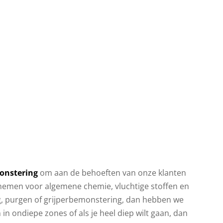
tering
Afzonderlijke
ters
grondwatermeetzones
isoleren
onstering
om aan de behoeften van onze klanten
emen voor algemene chemie, vluchtige stoffen en
ng, purgen of grijperbemonstering, dan hebben we
 ondiepe zones of als je heel diep wilt gaan, dan