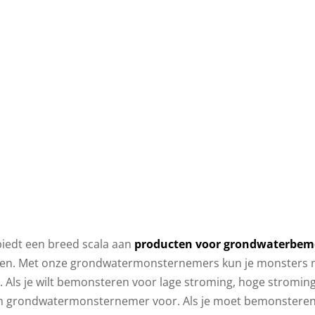
buuste en handige
Grondwaterbemons
veldpomp
in smalle diame
biedt een breed scala aan
producten voor grondwaterbem
oen. Met onze grondwatermonsternemers kun je monsters n
. Als je wilt bemonsteren voor lage stroming, hoge stromi
n grondwatermonsternemer voor. Als je moet bemonsteren in