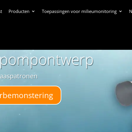
t
Producten
Toepassingen voor milieumonitoring
N
spompontwerp
laaspatronen
erbemonstering