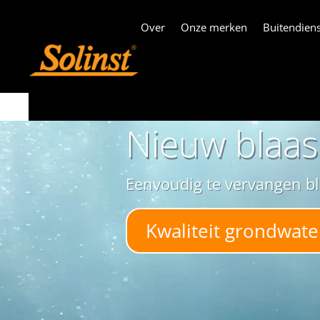
Over
Onze merken
Buitendiens
Nieuw blaa
Eenvoudig te vervangen b
Kwaliteit grondwat