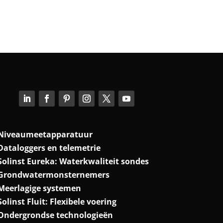
Niveaumeetapparatuur
Dataloggers en telemetrie
Solinst Eureka: Waterkwaliteit sondes
Grondwatermonsternemers
Meerlagige systemen
Solinst Fluit: Flexibele voering
Ondergrondse technologieën