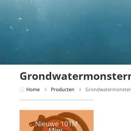
Grondwatermonster
Home
Producten
Grondwatermonste

5
5
Nieuwe 101M
Mini-