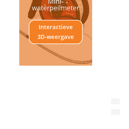
Mini-
waterpeilmeter
Interactieve
3D-weergave
Een