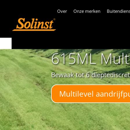
Over
Onze merken
Buitendiens
615ML Multi
Bewaak tot 6 dieptediscret
Multilevel aandrijf