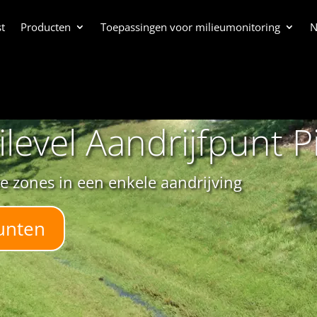
t
Producten
Toepassingen voor milieumonitoring
N
level Aandrijfpunt 
e zones in een enkele aandrijving
punten