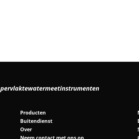
ppervlaktewatermeetinstrumenten
Producten
Buitendienst
Over
Neem contact met ons op