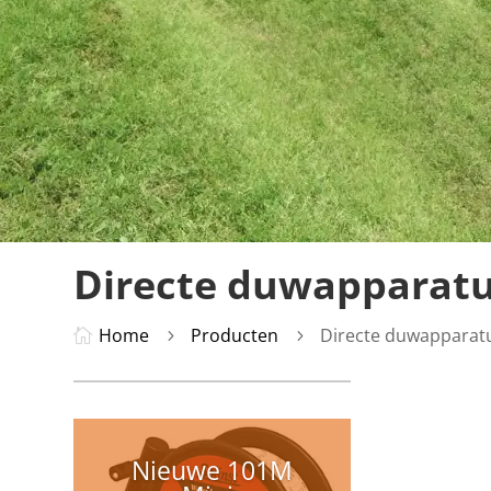
Directe duwapparat
Home
Producten
Directe duwapparat

5
5
Nieuwe 101M