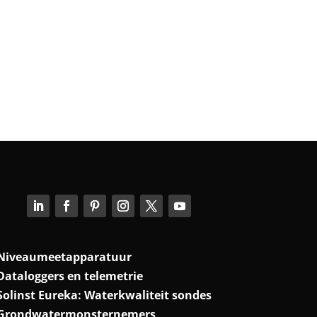
Niveaumeetapparatuur
Dataloggers en telemetrie
Solinst Eureka: Waterkwaliteit sondes
Grondwatermonsternemers