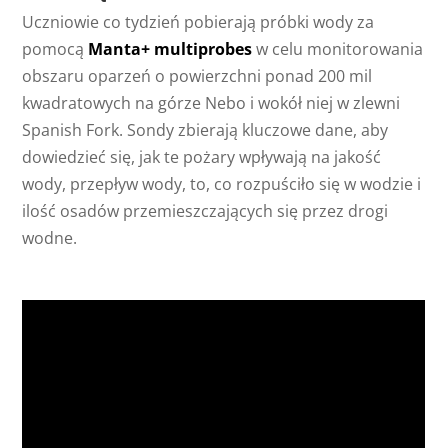
Uczniowie co tydzień pobierają próbki wody za
pomocą
Manta+ multiprobes
w celu monitorowania
obszaru oparzeń o powierzchni ponad 200 mil
kwadratowych na górze Nebo i wokół niej w zlewni
Spanish Fork. Sondy zbierają kluczowe dane, aby
dowiedzieć się, jak te pożary wpływają na jakość
wody, przepływ wody, to, co rozpuściło się w wodzie i
ilość osadów przemieszczających się przez drogi
wodne.