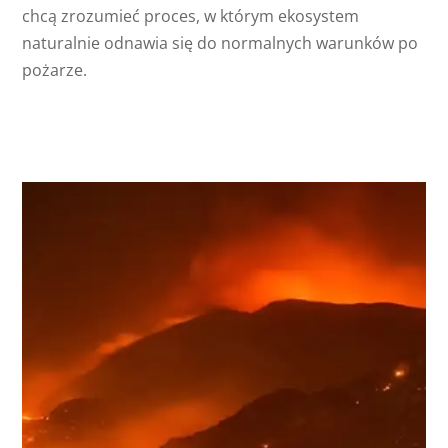
chcą zrozumieć proces, w którym ekosystem
naturalnie odnawia się do normalnych warunków po
pożarze.