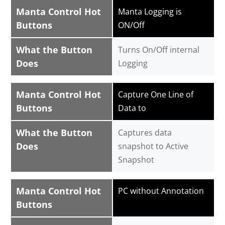
Manta Control Hot
Manta Logging is
Buttons
ON/Off
What the Button
Turns On/Off internal
Does
Logging
Manta Control Hot
Capture One Line of
Buttons
Data to
What the Button
Captures data
Does
snapshot to Active
Snapshot
Manta Control Hot
PC without Annotation
Buttons