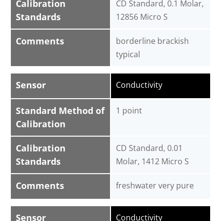
Calibration
CD Standard, 0.1 Molar,
Standards
12856 Micro S
Comments
borderline brackish
typical
Sensor
Conductivity
Standard Method of
1 point
Calibration
Calibration
CD Standard, 0.01
Standards
Molar, 1412 Micro S
Comments
freshwater very pure
Sensor
Conductivity