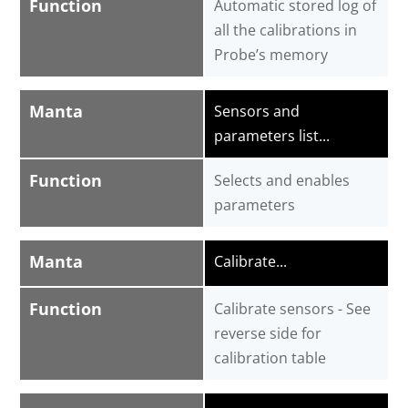
Function
Automatic stored log of
all the calibrations in
Probe’s memory
Manta
Sensors and
parameters list...
Function
Selects and enables
parameters
Manta
Calibrate...
Function
Calibrate sensors - See
reverse side for
calibration table