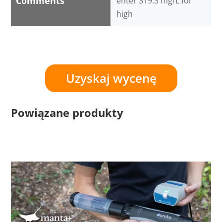
Comments
enter 319.3 mg/L for
high
Uzyskaj wycenę
Powiązane produkty