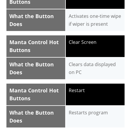
Buttons
What the Button
Activates one-time wipe
Does
if wiper is present
Manta Control Hot
Clear Screen
Buttons
What the Button
Clears data displayed
Does
on PC
Manta Control Hot
Restart
Buttons
What the Button
Restarts program
Does