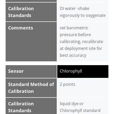
Calibration
DI water -shake
Standards
vigorously to oxygenate
Comments
set barometric
pressure before
calibrating, recalibrate
at deployment site for
best accuracy
Sensor
Chlorophyll
Standard Method of
2 points
Calibration
Calibration
liquid dye or
Standards
Chlorophyll standard