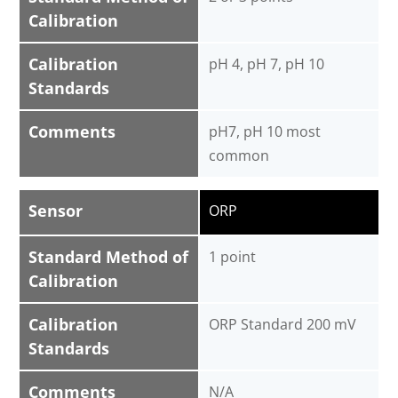
Calibration
Calibration
pH 4, pH 7, pH 10
Standards
Comments
pH7, pH 10 most
common
Sensor
ORP
Standard Method of
1 point
Calibration
Calibration
ORP Standard 200 mV
Standards
Comments
N/A