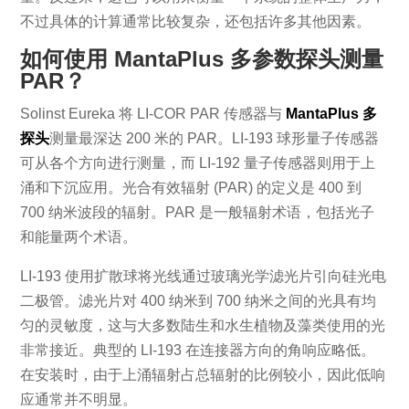
不过具体的计算通常比较复杂，还包括许多其他因素。
如何使用 MantaPlus 多参数探头测量
PAR
？
Solinst Eureka 将 LI-COR PAR 传感器与
MantaPlus 多
探头
测量最深达 200 米的 PAR。LI-193 球形量子传感器
可从各个方向进行测量，而 LI-192 量子传感器则用于上
涌和下沉应用。光合有效辐射 (PAR) 的定义是 400 到
700 纳米波段的辐射。PAR 是一般辐射术语，包括光子
和能量两个术语。
LI-193 使用扩散球将光线通过玻璃光学滤光片引向硅光电
二极管。滤光片对 400 纳米到 700 纳米之间的光具有均
匀的灵敏度，这与大多数陆生和水生植物及藻类使用的光
非常接近。典型的 LI-193 在连接器方向的角响应略低。
在安装时，由于上涌辐射占总辐射的比例较小，因此低响
应通常并不明显。