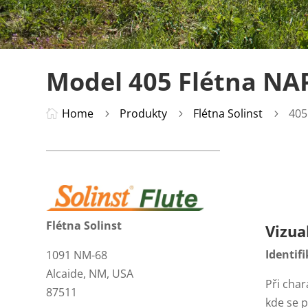
Model 405 Flétna NA
Home
Produkty
Flétna Solinst
405

5
5
5
Flétna Solinst
Vizua
Identif
1091 NM-68
Alcaide, NM, USA
Při char
87511
kde se p