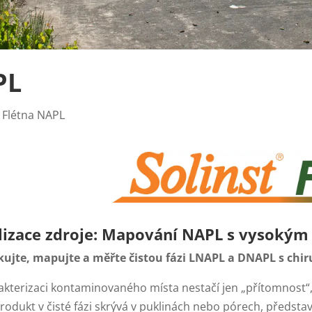
PL
 Flétna NAPL
lizace zdroje: Mapování NAPL s vysokým 
ikujte, mapujte a měřte čistou fázi LNAPL a DNAPL s chir
akterizaci kontaminovaného místa nestačí jen „přítomnost“, 
rodukt v čisté fázi skrývá v puklinách nebo pórech, předsta