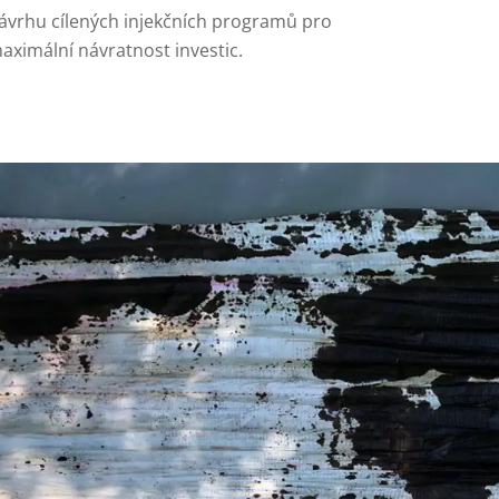
ávrhu cílených injekčních programů pro
aximální návratnost investic.