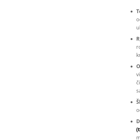
T
o
u
R
r
k
O
v
č
s
Š
o
D
(
m