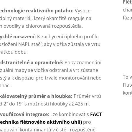
Flé
cha
echnologie reaktivního potahu:
Vysoce
fázo
dolný materiál, který okamžitě reaguje na
hlovodíky a chlorovaná rozpouštědla.
ychlé nasazení:
K zachycení úplného profilu
ozložení NAPL stačí, aby vložka zůstala ve vrtu
rátkou dobu.
dstranitelné a opravitelné:
Po zaznamenání
izuální mapy se vložka odstraní a vrt zůstane
To v
istý a k dispozici pro trvalé monitorování nebo
Flut
anaci.
kon
kálovatelný průměr a hloubka:
Průměr vrtů
d 2″ do 19″ s možností hloubky až 425 m.
voufázová integrace:
Lze kombinovat s
FACT
technika flétnového aktivního uhlí)
pro
apování kontaminantů v čisté i rozpuštěné