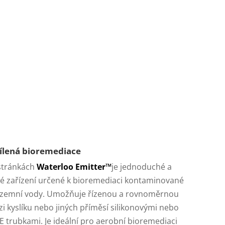
ílená bioremediace
stránkách
Waterloo Emitter™
je jednoduché a
né zařízení určené k bioremediaci kontaminované
zemní vody. Umožňuje řízenou a rovnoměrnou
zi kyslíku nebo jiných příměsí silikonovými nebo
 trubkami. Je ideální pro aerobní bioremediaci