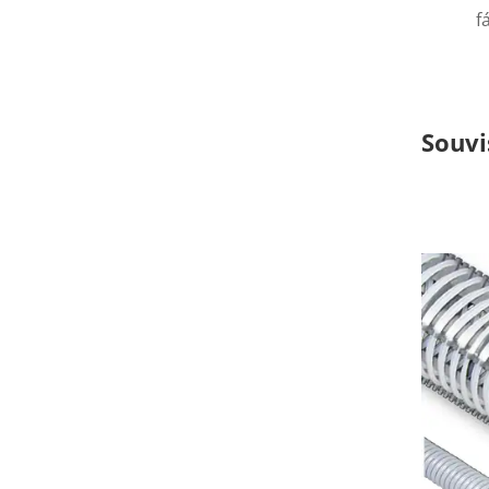
f
Souvi