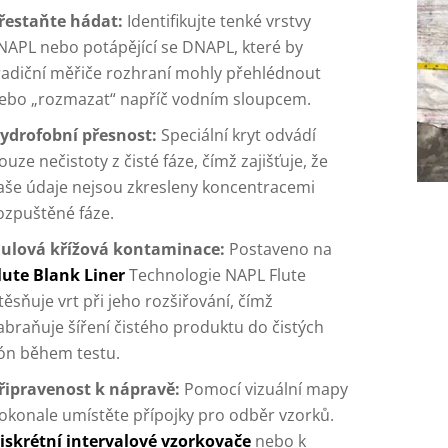
řestaňte hádat:
Identifikujte tenké vrstvy
NAPL nebo potápějící se DNAPL, které by
radiční měřiče rozhraní mohly přehlédnout
ebo „rozmazat“ napříč vodním sloupcem.
ydrofobní přesnost:
Speciální kryt odvádí
ouze nečistoty z čisté fáze, čímž zajišťuje, že
aše údaje nejsou zkresleny koncentracemi
ozpuštěné fáze.
ulová křížová kontaminace:
Postaveno na
lute Blank Liner
Technologie NAPL Flute
těsňuje vrt při jeho rozšiřování, čímž
abraňuje šíření čistého produktu do čistých
ón během testu.
řipravenost k nápravě:
Pomocí vizuální mapy
okonale umístěte přípojky pro odběr vzorků.
iskrétní intervalové vzorkovače
nebo k