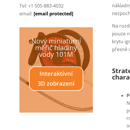
nákladn
Tel: +1 505-883-4032
nezpoch
email:
[email protected]
Na rozdí
pouze na
Nový miniaturní
krytu i
měřič hladiny
přesně 
vody 101M
Strat
Interaktivní
chara
3D zobrazení
P
N
p
r
o