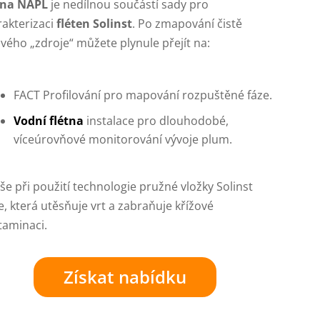
tna NAPL
je nedílnou součástí sady pro
rakterizaci
fléten Solinst
. Po zmapování čistě
vého „zdroje“ můžete plynule přejít na:
FACT Profilování pro mapování rozpuštěné fáze.
Vodní flétna
instalace pro dlouhodobé,
víceúrovňové monitorování vývoje plum.
še při použití technologie pružné vložky Solinst
e, která utěsňuje vrt a zabraňuje křížové
taminaci.
Získat nabídku