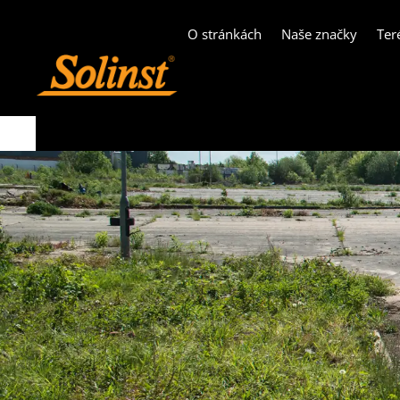
O stránkách
Naše značky
Ter