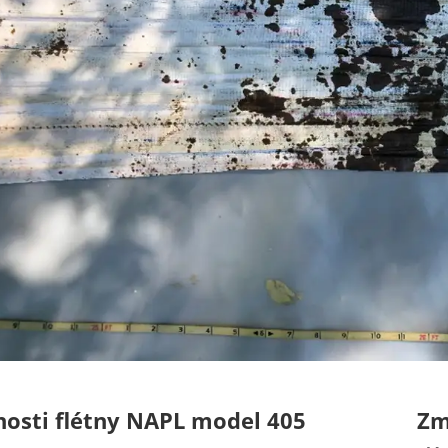
nosti flétny NAPL model 405
Zm