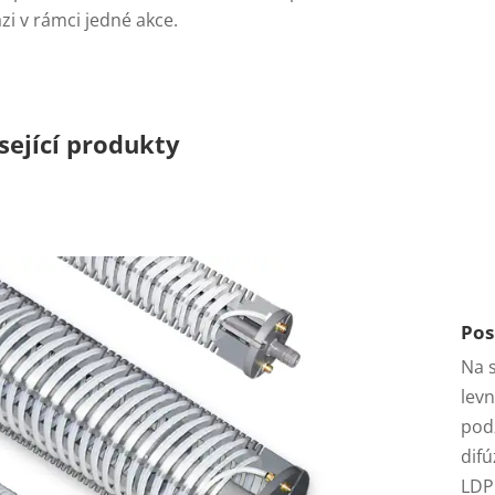
ázi v rámci jedné akce.
sející produkty
Pos
Na 
lev
pod
difú
LDPE