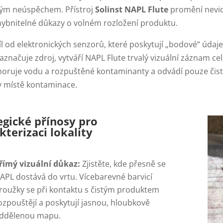
ým neúspěchem. Přístroj
Solinst NAPL Flute
promění nevid
ybnitelné důkazy o volném rozložení produktu.
l od elektronických senzorů, které poskytují „bodové“ údaj
značuje zdroj, vytváří NAPL Flute trvalý vizuální záznam ce
gnoruje vodu a rozpuštěné kontaminanty a odvádí pouze čis
v místě kontaminace.
egické přínosy pro
kterizaci lokality
římý vizuální důkaz:
Zjistěte, kde přesně se
APL dostává do vrtu. Vícebarevné barvicí
roužky se při kontaktu s čistým produktem
ozpouštějí a poskytují jasnou, hloubkově
ddělenou mapu.