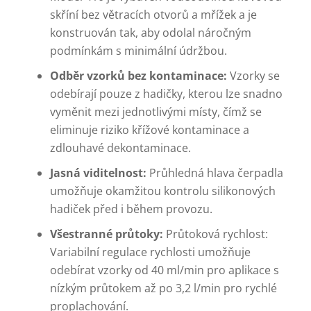
skříní bez větracích otvorů a mřížek a je
konstruován tak, aby odolal náročným
podmínkám s minimální údržbou.
Odběr vzorků bez kontaminace:
Vzorky se
odebírají pouze z hadičky, kterou lze snadno
vyměnit mezi jednotlivými místy, čímž se
eliminuje riziko křížové kontaminace a
zdlouhavé dekontaminace.
Jasná viditelnost:
Průhledná hlava čerpadla
umožňuje okamžitou kontrolu silikonových
hadiček před i během provozu.
Všestranné průtoky:
Průtoková rychlost:
Variabilní regulace rychlosti umožňuje
odebírat vzorky od 40 ml/min pro aplikace s
nízkým průtokem až po 3,2 l/min pro rychlé
proplachování.