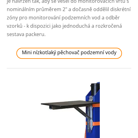
je navržen tak, aby se vešel do monitorovacích vrtů s
nominálním průměrem 2" a dočasně oddělil diskrétní
zóny pro monitorování podzemních vod a odběr
vzorků - k dispozici jako jednoduchá a rozkročená
sestava packeru.
Mini nízkotlaký pěchovač podzemní vody