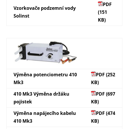
PDF
Vzorkovače podzemní vody
(151
Solinst
KB)
Výměna potenciometru 410
PDF (252
Mk3
KB)
410 Mk3 Výměna držáku
PDF (697
pojistek
KB)
Výměna napájecího kabelu
PDF (474
410 Mk3
KB)