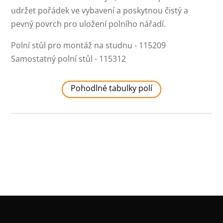
udržet pořádek ve vybavení a poskytnou čistý a
pevný povrch pro uložení polního nářadí.
Polní stůl pro montáž na studnu - 115209
Samostatný polní stůl - 115312
Pohodlné tabulky polí