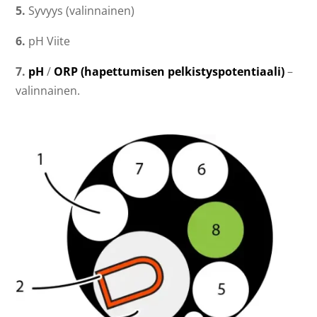
5.
Syvyys (valinnainen)
6.
pH Viite
7.
pH
/
ORP (hapettumisen pelkistyspotentiaali)
–
valinnainen.