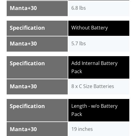
Manta+30
6.8 lbs
Specification
Without Battery
Manta+30
5.7 lbs
Specification
Add Internal Battery
Pack
Manta+30
8 x C Size Batteries
Specification
Length - w/o Battery
Pack
Manta+30
19 inches