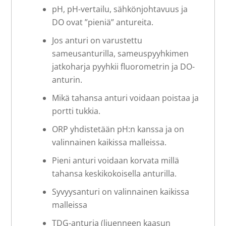
pH, pH-vertailu, sähkönjohtavuus ja
DO ovat ”pieniä” antureita.
Jos anturi on varustettu
sameusanturilla, sameuspyyhkimen
jatkoharja pyyhkii fluorometrin ja DO-
anturin.
Mikä tahansa anturi voidaan poistaa ja
portti tukkia.
ORP yhdistetään pH:n kanssa ja on
valinnainen kaikissa malleissa.
Pieni anturi voidaan korvata millä
tahansa keskikokoisella anturilla.
Syvyysanturi on valinnainen kaikissa
malleissa
TDG-anturia (liuenneen kaasun