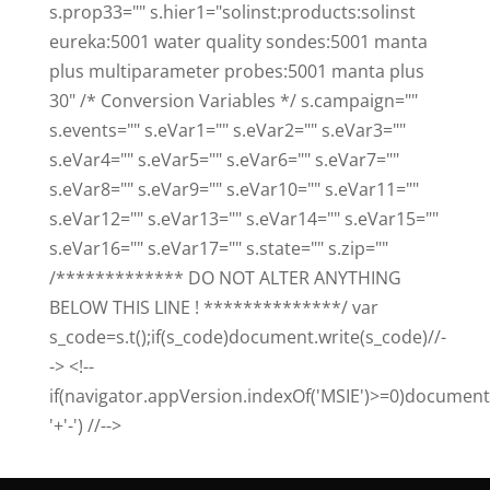
s.prop33="" s.hier1="solinst:products:solinst
eureka:5001 water quality sondes:5001 manta
plus multiparameter probes:5001 manta plus
30" /* Conversion Variables */ s.campaign=""
s.events="" s.eVar1="" s.eVar2="" s.eVar3=""
s.eVar4="" s.eVar5="" s.eVar6="" s.eVar7=""
s.eVar8="" s.eVar9="" s.eVar10="" s.eVar11=""
s.eVar12="" s.eVar13="" s.eVar14="" s.eVar15=""
s.eVar16="" s.eVar17="" s.state="" s.zip=""
/************* DO NOT ALTER ANYTHING
BELOW THIS LINE ! **************/ var
s_code=s.t();if(s_code)document.write(s_code)//-
-> <!--
if(navigator.appVersion.indexOf('MSIE')>=0)document.
'+'-') //-->