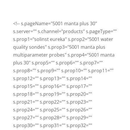
<!-- s.pageName="5001 manta plus 30"
s.server="" s.channel="products" s.pageType=""
s.prop1="solinst eureka" s.prop2="5001 water
quality sondes" s.prop3="5001 manta plus
multiparameter probes" s.prop4="5001 manta
plus 30" s.prop5="" s.prop6="" s.prop7=""
s.prop8="" s.prop9="" s.prop10="" s.prop11=""
s.prop12="" s.prop13="" s.prop14=""
s.prop15="" s.prop16="" s.prop17=""
s.prop18="" s.prop19="" s.prop20=""
s.prop21="" s.prop22="" s.prop23=""
s.prop24="" s.prop25="" s.prop26=""
s.prop27="" s.prop28="" s.prop29=""
s.prop30="" s.prop31="" s.prop32=""