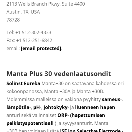
2113 Wells Branch Pkwy, Suite 4400
Austin, TX, USA
78728
Tel: +1 512-302-4333
Fax: +1 512-251-6842
email:
[email protected]
.
Manta Plus 30 vedenlaatusondit
Solinst Eureka
Manta+30 on saatavana kahdessa eri
kokoonpanossa, Manta +30A ja Manta +30B.
Molemmissa malleissa on vakiona pyyhitty
sameus-
,
lämpötila-
,
pH-
,
johtokyky-
ja
liuenneen hapen
anturi sekä valinnaiset
ORP- (hapettumisen
pelkistyspotentiaali
) ja syvyysanturit. Manta
+30B:hen voidaan lisätä
ISE Ion Selective Electrode -