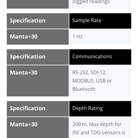
logged readings
Specification
Sample Rate
Manta+30
1 Hz
Specification
Communications
Manta+30
RS-232, SDI-12,
MODBUS, USB or
Bluetooth
Specification
Depth Rating
Manta+30
200 m, Max depth for
ISE and TDG sensors is