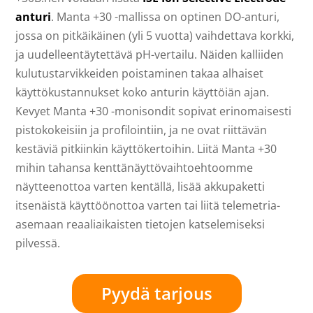
anturi
. Manta +30 -mallissa on optinen DO-anturi,
jossa on pitkäikäinen (yli 5 vuotta) vaihdettava korkki,
ja uudelleentäytettävä pH-vertailu. Näiden kalliiden
kulutustarvikkeiden poistaminen takaa alhaiset
käyttökustannukset koko anturin käyttöiän ajan.
Kevyet Manta +30 -monisondit sopivat erinomaisesti
pistokokeisiin ja profilointiin, ja ne ovat riittävän
kestäviä pitkiinkin käyttökertoihin. Liitä Manta +30
mihin tahansa kenttänäyttövaihtoehtoomme
näytteenottoa varten kentällä, lisää akkupaketti
itsenäistä käyttöönottoa varten tai liitä telemetria-
asemaan reaaliaikaisten tietojen katselemiseksi
pilvessä.
Pyydä tarjous