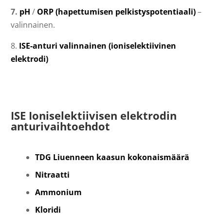
7.
pH
/
ORP (hapettumisen pelkistyspotentiaali)
–
valinnainen.
8.
ISE-anturi valinnainen (ioniselektiivinen
elektrodi)
ISE Ioniselektiivisen elektrodin
anturivaihtoehdot
TDG Liuenneen kaasun kokonaismäärä
Nitraatti
Ammonium
Kloridi