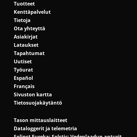
Tuotteet
Kenttäpalvelut
Tietoja
Ota yhteyttä
Asiakirjat
Lataukset
Tapahtumat
Uutiset
Työurat
Español
Français
Sivuston kartta
Tietosuojakäytäntö
Tason mittauslaitteet
Dataloggerit ja telemetria
Solinst Eureka: Solstic: Vedenlaadun anturit