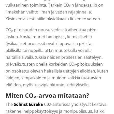
vulkaaninen toiminta. Tärkein CO₂:n lähde/säiliö on
ilmakehän vaihto ilman ja veden rajapinnalla.
Yksinkertaisesti hiilidioksidikaasu liukenee veteen.
CO₂-pitoisuuden nousu vedessä aiheuttaa pH:n
laskun. Koska monet biologiset, kemialliset ja
fysikaaliset prosessit ovat riippuvaisia pH:sta,
äkillisillä tai nopeilla pH:n muutoksilla voi olla
haitallisia vaikutuksia näiden prosessien säätelyyn.
pH-vaikutusten ohella korkeiden CO₂-pitoisuuksien
on osoitettu olevan haitallisia tiettyjen eliöiden, kuten
kalojen, simpukoiden ja muiden kalkkia tuottavien
eliöiden, myös kasviplanktonin, kehitykselle.
Miten CO₂-arvoa mitataan?
The
Solinst Eureka
C02-anturissa yhdistyvät kestävä
rakenne, helppokäyttöisyys ja monipuolisuus, kaikki