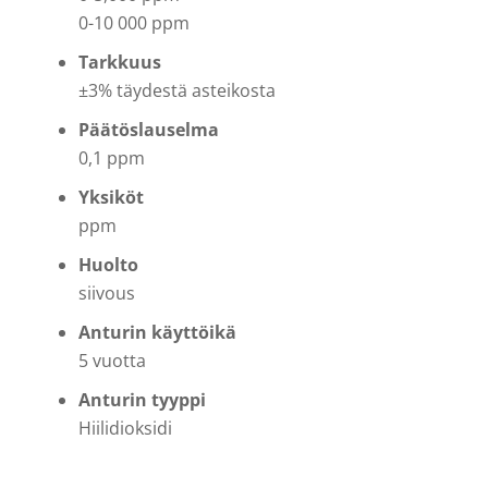
0-10 000 ppm
Tarkkuus
±3% täydestä asteikosta
Päätöslauselma
0,1 ppm
Yksiköt
ppm
Huolto
siivous
Anturin käyttöikä
5 vuotta
Anturin tyyppi
Hiilidioksidi