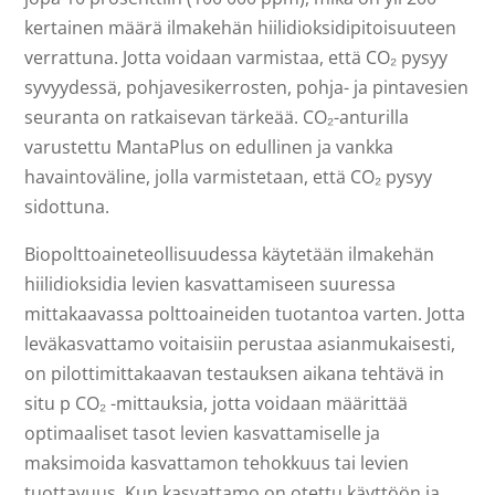
kertainen määrä ilmakehän hiilidioksidipitoisuuteen
verrattuna. Jotta voidaan varmistaa, että CO₂ pysyy
syvyydessä, pohjavesikerrosten, pohja- ja pintavesien
seuranta on ratkaisevan tärkeää. CO₂-anturilla
varustettu MantaPlus on edullinen ja vankka
havaintoväline, jolla varmistetaan, että CO₂ pysyy
sidottuna.
Biopolttoaineteollisuudessa käytetään ilmakehän
hiilidioksidia levien kasvattamiseen suuressa
mittakaavassa polttoaineiden tuotantoa varten. Jotta
leväkasvattamo voitaisiin perustaa asianmukaisesti,
on pilottimittakaavan testauksen aikana tehtävä in
situ p CO₂ -mittauksia, jotta voidaan määrittää
optimaaliset tasot levien kasvattamiselle ja
maksimoida kasvattamon tehokkuus tai levien
tuottavuus. Kun kasvattamo on otettu käyttöön ja