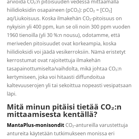
arvioida CO₂:n pitoisuuden vedessä mittaamalla
hiilidioksidin osapaineen (pCO₂): pCO₂ = [CO₂]
aq/Liukoisuus. Koska ilmakehän CO₂-pitoisuus on
nykyisin yli 400 ppm, kun se oli noin 300 ppm vuoden
1960 tienoilla (yli 30 %:n nousu), odotamme, että
meriveden pitoisuudet ovat korkeampia, koska
hiilidioksidi voi jäädä vesikerroksiin. Nämä eristetyt
kerrostumat ovat rajoitettuja ilmakehän
tasapainottumiselta/vaihdolta, mikä johtaa CO₂:n
kertymiseen, joka voi hitaasti diffundoitua
kaltevuuserojen yli tai sekoittua nopeasti vesipatsaan
läpi.
Mitä minun pitäisi tietää CO₂:n
mittaamisesta kentällä?
MantaPlus-monisondit
CO₂-antureilla varustettuja
antureita käytetään tutkimukseen monissa eri