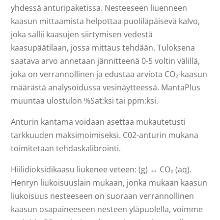
yhdessä anturipaketissa. Nesteeseen liuenneen
kaasun mittaamista helpottaa puoliläpäisevä kalvo,
joka sallii kaasujen siirtymisen vedestä
kaasupäätilaan, jossa mittaus tehdään. Tuloksena
saatava arvo annetaan jännitteenä 0-5 voltin välillä,
joka on verrannollinen ja edustaa arviota CO₂-kaasun
määrästä analysoidussa vesinäytteessä. MantaPlus
muuntaa ulostulon %Sat:ksi tai ppm:ksi.
Anturin kantama voidaan asettaa mukautetusti
tarkkuuden maksimoimiseksi. C02-anturin mukana
toimitetaan tehdaskalibrointi.
Hiilidioksidikaasu liukenee veteen: (g) ↔ CO₂ (aq).
Henryn liukoisuuslain mukaan, jonka mukaan kaasun
liukoisuus nesteeseen on suoraan verrannollinen
kaasun osapaineeseen nesteen yläpuolella, voimme