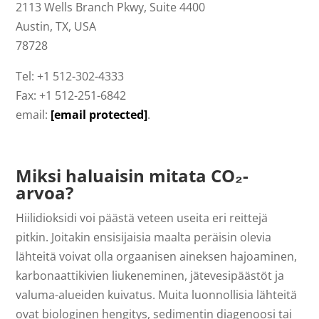
2113 Wells Branch Pkwy, Suite 4400
Austin, TX, USA
78728
Tel: +1 512-302-4333
Fax: +1 512-251-6842
email:
[email protected]
.
Miksi haluaisin mitata CO₂-
arvoa?
Hiilidioksidi voi päästä veteen useita eri reittejä
pitkin. Joitakin ensisijaisia maalta peräisin olevia
lähteitä voivat olla orgaanisen aineksen hajoaminen,
karbonaattikivien liukeneminen, jätevesipäästöt ja
valuma-alueiden kuivatus. Muita luonnollisia lähteitä
ovat biologinen hengitys, sedimentin diagenoosi tai