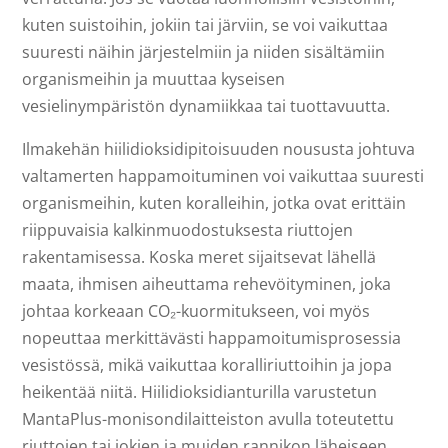
kuten suistoihin, jokiin tai järviin, se voi vaikuttaa
suuresti näihin järjestelmiin ja niiden sisältämiin
organismeihin ja muuttaa kyseisen
vesielinympäristön dynamiikkaa tai tuottavuutta.
Ilmakehän hiilidioksidipitoisuuden noususta johtuva
valtamerten happamoituminen voi vaikuttaa suuresti
organismeihin, kuten koralleihin, jotka ovat erittäin
riippuvaisia kalkinmuodostuksesta riuttojen
rakentamisessa. Koska meret sijaitsevat lähellä
maata, ihmisen aiheuttama rehevöityminen, joka
johtaa korkeaan CO₂-kuormitukseen, voi myös
nopeuttaa merkittävästi happamoitumisprosessia
vesistössä, mikä vaikuttaa koralliriuttoihin ja jopa
heikentää niitä. Hiilidioksidianturilla varustetun
MantaPlus-monisondilaitteiston avulla toteutettu
riuttojen tai jokien ja muiden rannikon läheiseen