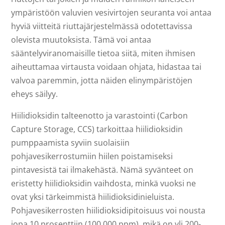
ympäristöön valuvien vesivirtojen seuranta voi antaa
hyviä viitteitä riuttajärjestelmässä odotettavissa
olevista muutoksista. Tämä voi antaa
sääntelyviranomaisille tietoa siitä, miten ihmisen
aiheuttamaa virtausta voidaan ohjata, hidastaa tai
valvoa paremmin, jotta näiden elinympäristöjen
eheys säilyy.
Hiilidioksidin talteenotto ja varastointi (Carbon
Capture Storage, CCS) tarkoittaa hiilidioksidin
pumppaamista syviin suolaisiin
pohjavesikerrostumiin hiilen poistamiseksi
pintavesistä tai ilmakehästä. Nämä syvänteet on
eristetty hiilidioksidin vaihdosta, minkä vuoksi ne
ovat yksi tärkeimmistä hiilidioksidinieluista.
Pohjavesikerrosten hiilidioksidipitoisuus voi nousta
jopa 10 prosenttiin (100 000 ppm), mikä on yli 200-