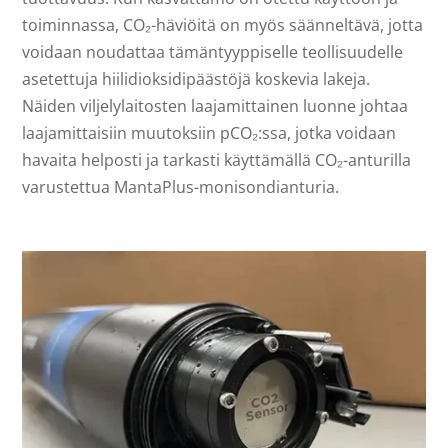
toiminnassa, CO₂-häviöitä on myös säänneltävä, jotta
voidaan noudattaa tämäntyyppiselle teollisuudelle
asetettuja hiilidioksidipäästöjä koskevia lakeja.
Näiden viljelylaitosten laajamittainen luonne johtaa
laajamittaisiin muutoksiin pCO₂:ssa, jotka voidaan
havaita helposti ja tarkasti käyttämällä CO₂-anturilla
varustettua MantaPlus-monisondianturia.