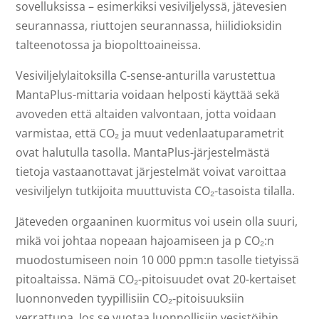
sovelluksissa – esimerkiksi vesiviljelyssä, jätevesien
seurannassa, riuttojen seurannassa, hiilidioksidin
talteenotossa ja biopolttoaineissa.
Vesiviljelylaitoksilla C-sense-anturilla varustettua
MantaPlus-mittaria voidaan helposti käyttää sekä
avoveden että altaiden valvontaan, jotta voidaan
varmistaa, että CO₂ ja muut vedenlaatuparametrit
ovat halutulla tasolla. MantaPlus-järjestelmästä
tietoja vastaanottavat järjestelmät voivat varoittaa
vesiviljelyn tutkijoita muuttuvista CO₂-tasoista tilalla.
Jäteveden orgaaninen kuormitus voi usein olla suuri,
mikä voi johtaa nopeaan hajoamiseen ja p CO₂:n
muodostumiseen noin 10 000 ppm:n tasolle tietyissä
pitoaltaissa. Nämä CO₂-pitoisuudet ovat 20-kertaiset
luonnonveden tyypillisiin CO₂-pitoisuuksiin
verrattuna. Jos se vuotaa luonnollisiin vesistöihin,