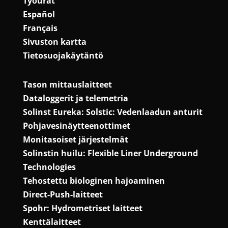
Työurat
Español
Français
Sivuston kartta
Tietosuojakäytäntö
Tason mittauslaitteet
Dataloggerit ja telemetria
Solinst Eureka: Solstic: Vedenlaadun anturit
Pohjavesinäytteenottimet
Monitasoiset järjestelmät
Solinstin huilu: Flexible Liner Underground
Technologies
Tehostettu biologinen hajoaminen
Direct-Push-laitteet
Spohr: Hydrometriset laitteet
Kenttälaitteet