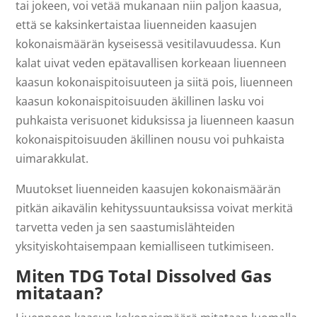
tai jokeen, voi vetää mukanaan niin paljon kaasua,
että se kaksinkertaistaa liuenneiden kaasujen
kokonaismäärän kyseisessä vesitilavuudessa. Kun
kalat uivat veden epätavallisen korkeaan liuenneen
kaasun kokonaispitoisuuteen ja siitä pois, liuenneen
kaasun kokonaispitoisuuden äkillinen lasku voi
puhkaista verisuonet kiduksissa ja liuenneen kaasun
kokonaispitoisuuden äkillinen nousu voi puhkaista
uimarakkulat.
Muutokset liuenneiden kaasujen kokonaismäärän
pitkän aikavälin kehityssuuntauksissa voivat merkitä
tarvetta veden ja sen saastumislähteiden
yksityiskohtaisempaan kemialliseen tutkimiseen.
Miten TDG Total Dissolved Gas
mitataan?