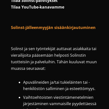
Tilaa Solinst-päivitykset
Tilaa YouTube-kanavamme
Solinst-jälleenmyyjän sisäänkirjautuminen
Solinst ja sen työntekijät auttavat asiakkaita tai
vierailijoita pääsemään helposti Solinstin
tuotteisiin ja palveluihin. Tähän kuuluvat muun
muassa seuraavat:
Apuvälineiden ja/tai tukieläinten tai -
henkilöstön salliminen ja esteettömyys.
Vaihtoehtoisten viestintämenetelmien
järjestäminen vammaisille pyydettäessä