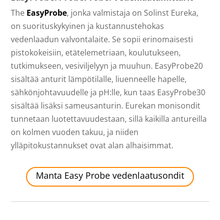
The
EasyProbe
, jonka valmistaja on Solinst Eureka,
on suorituskykyinen ja kustannustehokas
vedenlaadun valvontalaite. Se sopii erinomaisesti
pistokokeisiin, etätelemetriaan, koulutukseen,
tutkimukseen, vesiviljelyyn ja muuhun. EasyProbe20
sisältää anturit lämpötilalle, liuenneelle hapelle,
sähkönjohtavuudelle ja pH:lle, kun taas EasyProbe30
sisältää lisäksi sameusanturin. Eurekan monisondit
tunnetaan luotettavuudestaan, sillä kaikilla antureilla
on kolmen vuoden takuu, ja niiden
ylläpitokustannukset ovat alan alhaisimmat.
Manta Easy Probe vedenlaatusondit