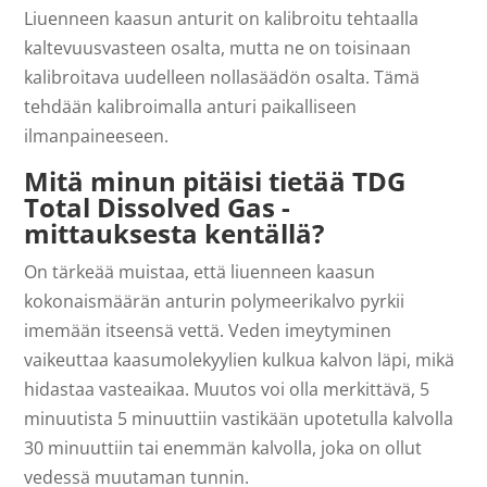
Liuenneen kaasun anturit on kalibroitu tehtaalla
kaltevuusvasteen osalta, mutta ne on toisinaan
kalibroitava uudelleen nollasäädön osalta. Tämä
tehdään kalibroimalla anturi paikalliseen
ilmanpaineeseen.
Mitä minun pitäisi tietää TDG
Total Dissolved Gas -
mittauksesta kentällä?
On tärkeää muistaa, että liuenneen kaasun
kokonaismäärän anturin polymeerikalvo pyrkii
imemään itseensä vettä. Veden imeytyminen
vaikeuttaa kaasumolekyylien kulkua kalvon läpi, mikä
hidastaa vasteaikaa. Muutos voi olla merkittävä, 5
minuutista 5 minuuttiin vastikään upotetulla kalvolla
30 minuuttiin tai enemmän kalvolla, joka on ollut
vedessä muutaman tunnin.