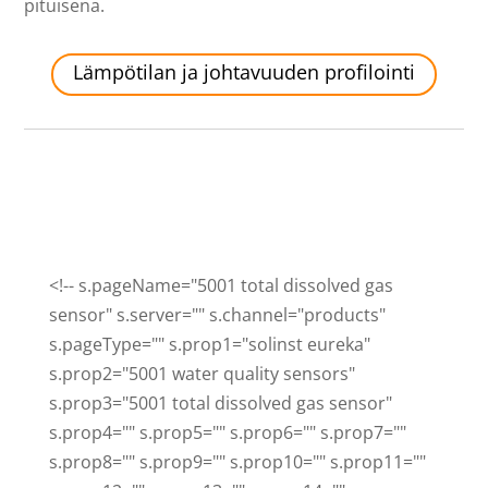
pituisena.
Lämpötilan ja johtavuuden profilointi
<!-- s.pageName="5001 total dissolved gas
sensor" s.server="" s.channel="products"
s.pageType="" s.prop1="solinst eureka"
s.prop2="5001 water quality sensors"
s.prop3="5001 total dissolved gas sensor"
s.prop4="" s.prop5="" s.prop6="" s.prop7=""
s.prop8="" s.prop9="" s.prop10="" s.prop11=""