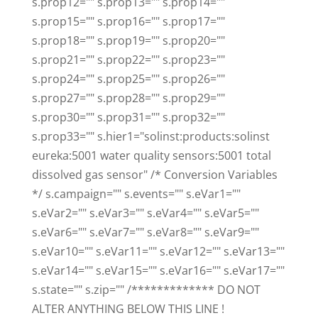
s.prop12="" s.prop13="" s.prop14=""
s.prop15="" s.prop16="" s.prop17=""
s.prop18="" s.prop19="" s.prop20=""
s.prop21="" s.prop22="" s.prop23=""
s.prop24="" s.prop25="" s.prop26=""
s.prop27="" s.prop28="" s.prop29=""
s.prop30="" s.prop31="" s.prop32=""
s.prop33="" s.hier1="solinst:products:solinst
eureka:5001 water quality sensors:5001 total
dissolved gas sensor" /* Conversion Variables
*/ s.campaign="" s.events="" s.eVar1=""
s.eVar2="" s.eVar3="" s.eVar4="" s.eVar5=""
s.eVar6="" s.eVar7="" s.eVar8="" s.eVar9=""
s.eVar10="" s.eVar11="" s.eVar12="" s.eVar13=""
s.eVar14="" s.eVar15="" s.eVar16="" s.eVar17=""
s.state="" s.zip="" /************* DO NOT
ALTER ANYTHING BELOW THIS LINE !