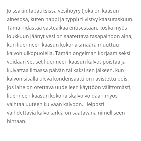
Joissakin tapauksissa vesihöyry (joka on kaasun
ainesosa, kuten happi ja typpi) tiivistyy kaasutaskuun.
Tämä hidastaa vasteaikaa entisestään, koska myös
loukkuun jäänyt vesi on saatettava tasapainoon aina,
kun liuenneen kaasun kokonaismäärä muuttuu
kalvon ulkopuolella. Tämän ongelman korjaamiseksi
voidaan vetiset liuenneen kaasun kalvot poistaa ja
kuivattaa ilmassa päivän tai kaksi sen jälkeen, kun
kalvon sisällä oleva kondensaatti on ravistettu pois.
Jos laite on otettava uudelleen käyttöön välittömästi,
liuenneen kaasun kokonaiskalvo voidaan myös
vaihtaa uuteen kuivaan kalvoon. Helposti
vaihdettavia kalvokärkiä on saatavana nimelliseen
hintaan.