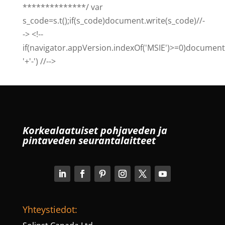
**************/ var
s_code=s.t();if(s_code)document.write(s_code)//-
-> <!--
if(navigator.appVersion.indexOf('MSIE')>=0)document.
'+'-') //-->
Korkealaatuiset pohjaveden ja
pintaveden seurantalaitteet
Yhteystiedot: