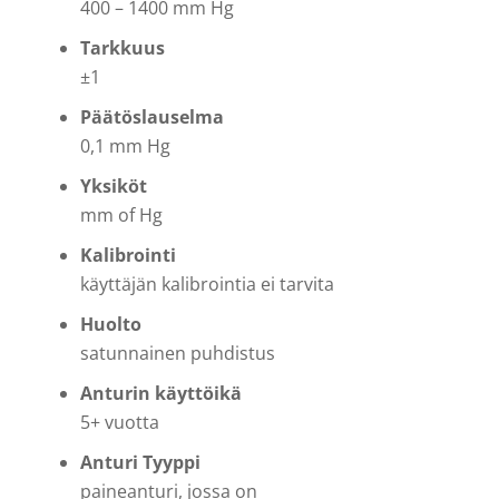
400 – 1400 mm Hg
Tarkkuus
±1
Päätöslauselma
0,1 mm Hg
Yksiköt
mm of Hg
Kalibrointi
käyttäjän kalibrointia ei tarvita
Huolto
satunnainen puhdistus
Anturin käyttöikä
5+ vuotta
Anturi Tyyppi
paineanturi, jossa on