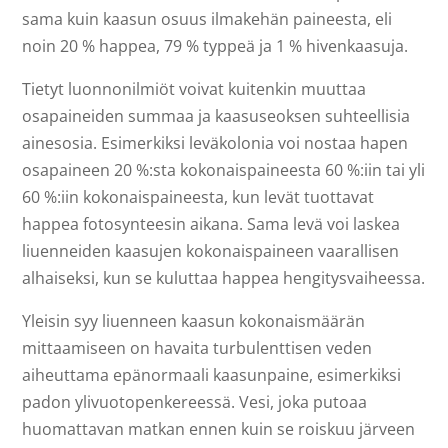
sama kuin kaasun osuus ilmakehän paineesta, eli
noin 20 % happea, 79 % typpeä ja 1 % hivenkaasuja.
Tietyt luonnonilmiöt voivat kuitenkin muuttaa
osapaineiden summaa ja kaasuseoksen suhteellisia
ainesosia. Esimerkiksi leväkolonia voi nostaa hapen
osapaineen 20 %:sta kokonaispaineesta 60 %:iin tai yli
60 %:iin kokonaispaineesta, kun levät tuottavat
happea fotosynteesin aikana. Sama levä voi laskea
liuenneiden kaasujen kokonaispaineen vaarallisen
alhaiseksi, kun se kuluttaa happea hengitysvaiheessa.
Yleisin syy liuenneen kaasun kokonaismäärän
mittaamiseen on havaita turbulenttisen veden
aiheuttama epänormaali kaasunpaine, esimerkiksi
padon ylivuotopenkereessä. Vesi, joka putoaa
huomattavan matkan ennen kuin se roiskuu järveen