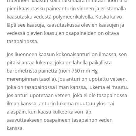
Liuenneen kaasun kokonaismäärä mitataan luomalla
pieni kaasutasku paineanturin viereen ja eristämällä
kaasutasku vedestä polymeerikalvolla. Koska kalvo
läpäisee kaasuja, kaasutaskussa olevien kaasujen ja
vedessä olevien kaasujen osapaineiden on oltava
tasapainossa.
Jos liuenneen kaasun kokonaisanturi on ilmassa, sen
pitäisi antaa lukema, joka on lähellä paikallista
barometristä painetta (noin 760 mm Hg
merenpinnan tasolla). Jos anturi on upotettu veteen,
joka on tasapainossa ilman kanssa, lukema ei muutu.
Jos anturi upotetaan veteen, joka ei ole tasapainossa
ilman kanssa, anturin lukema muuttuu ylös- tai
alaspäin, kun kaasu kulkee kalvon läpi
saavuttaakseen osapaineen tasapainon veden
kanssa.