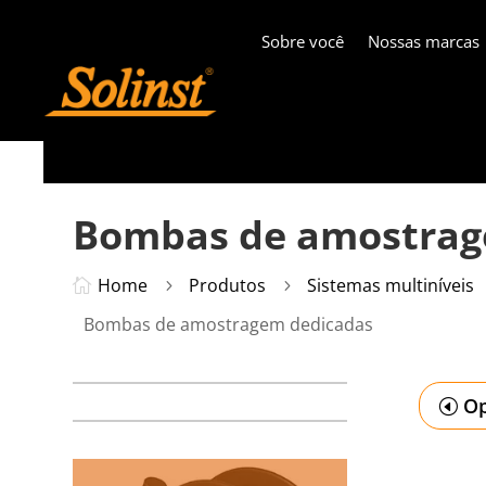
Sobre você
Nossas marcas
Bombas de amostrag
Home
Produtos
Sistemas multiníveis

5
5
Bombas de amostragem dedicadas
Op