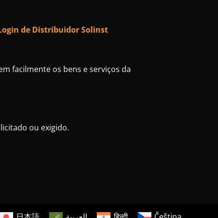
Login de Distribuidor Solinst
sem facilmente os bens e serviços da
icitado ou exigido.
日本語
العربية
हिन्दी
Čeština