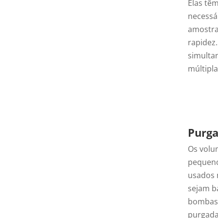
Elas tê
necessá
amostras
rapidez.
simulta
múltipla
Purga
Os volu
pequeno
usados 
sejam b
bombas 
purgada