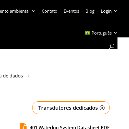
ento ambiental
Contato
Eventos
Blog
Login
Português
a de dados
5
Transdutores dedicados

401 Waterloo System Datasheet PDF