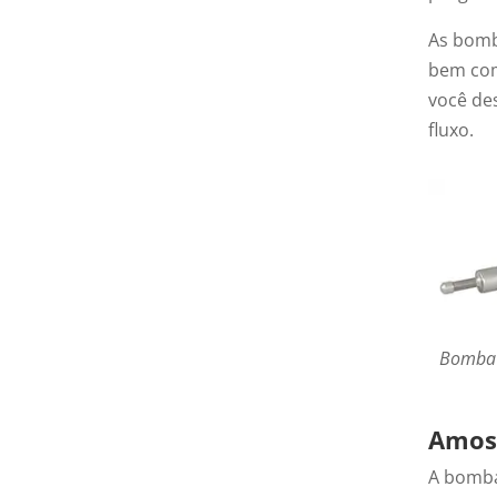
As bomb
bem com
você de
fluxo.
Bomba 
Amost
A bomba