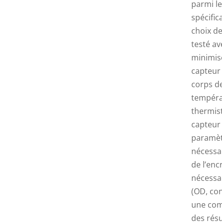
parmi le
spécific
choix de
testé av
minimise
capteur 
corps de
tempéra
thermist
capteur 
paramèt
nécessai
de l’en
nécessai
(OD, con
une com
des résu