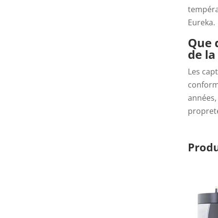
tempéra
Eureka.
Que d
de la
Les cap
conform
années, 
propret
Produ