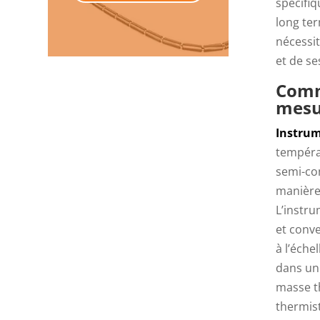
spécifi
long te
nécessit
et de s
Comm
mesu
Instrum
températ
semi-con
manière 
L’instr
et conve
à l’éche
dans un 
masse th
thermis