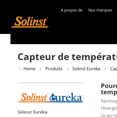
A propos de
Nos marques
Capteur de températu
Home
Produits
Solinst Eureka
Cap

5
5
5
Pour
tempé
Techniq
l’énerg
Solinst Eureka
ce qui n