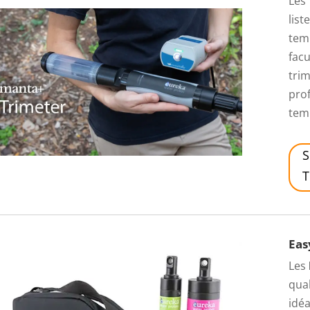
Les
list
tem
facu
trim
prof
tem
S
T
Eas
Les
qual
idéa