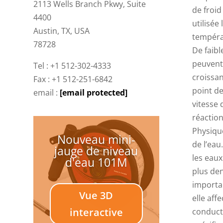
2113 Wells Branch Pkwy, Suite
de froid
4400
utilisée
Austin, TX, USA
températ
78728
De faibl
peuvent 
Tel : +1 512-302-4333
croissan
Fax : +1 512-251-6842
point de
email :
[email protected]
vitesse 
réactio
Physiqu
Nouveau mini-
de l’eau
jauge de niveau
les eaux
d'eau 101M
plus den
importa
Vue 3D
elle aff
interactive
conducti