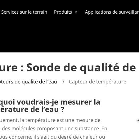
Services sur le terrain
Produits
Applications de surveill
re : Sonde de qualité de 
teurs de qualité de l’eau
Capteur de température
5
quoi voudrais-je mesurer la
rature de l’eau ?
uement, la température est une mesure de
ie des molécules composant une substance. En
ous concerne, il s’agit du degré de chaleur ou