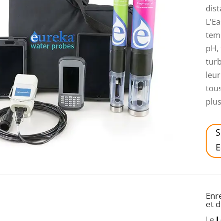
dist
L'E
temp
pH, 
turb
leur
tous
plus
S
E
Enr
et d
Le
L