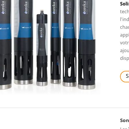
Sol
tech
l'in
cha
appl
vot
ajou
disp
S
Son