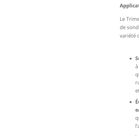
Applica
Le Trim
de sond
variété 
S
à
q
r
e
É
e
q
l
.