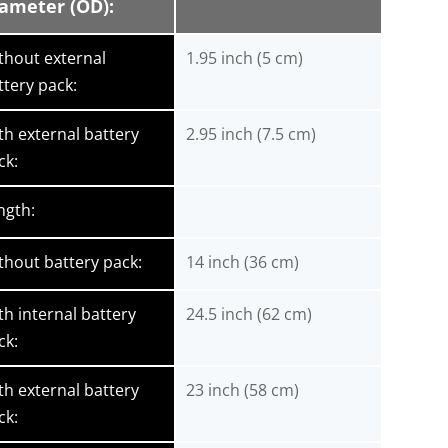
ameter (OD):
thout external
1.95 inch (5 cm)
ttery pack:
th external battery
2.95 inch (7.5 cm)
ck:
ngth:
thout battery pack:
14 inch (36 cm)
th internal battery
24.5 inch (62 cm)
ck:
th external battery
23 inch (58 cm)
ck: