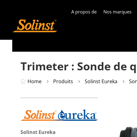
A propos de
Nos marques
Trimeter : Sonde de q
Home
Produits
Solinst Eureka
Son

5
5
5
Solinst Eureka