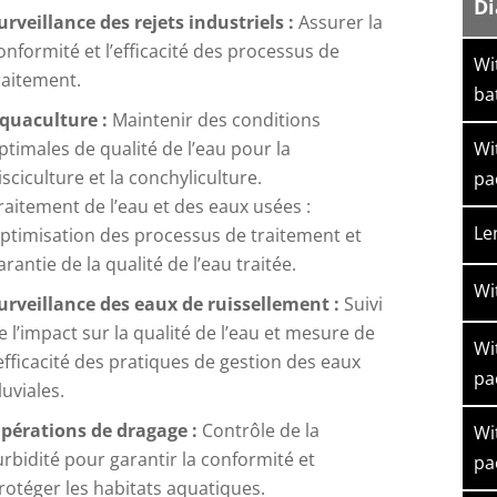
Di
urveillance des rejets industriels :
Assurer la
onformité et l’efficacité des processus de
Wi
raitement.
ba
quaculture :
Maintenir des conditions
Wi
ptimales de qualité de l’eau pour la
isciculture et la conchyliculture.
pa
raitement de l’eau et des eaux usées :
Le
ptimisation des processus de traitement et
arantie de la qualité de l’eau traitée.
Wi
urveillance des eaux de ruissellement :
Suivi
e l’impact sur la qualité de l’eau et mesure de
Wi
’efficacité des pratiques de gestion des eaux
pa
luviales.
pérations de dragage :
Contrôle de la
Wi
urbidité pour garantir la conformité et
pa
rotéger les habitats aquatiques.