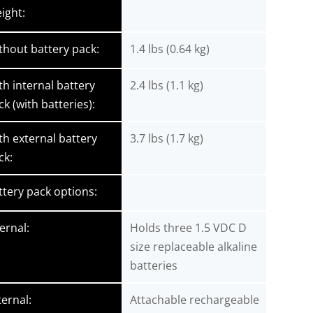
ight:
thout battery pack:
1.4 lbs (0.64 kg)
th internal battery
2.4 lbs (1.1 kg)
ck (with batteries):
th external battery
3.7 lbs (1.7 kg)
ck:
ttery pack options:
ernal:
Holds three 1.5 VDC D
size replaceable alkaline
batteries
ternal:
Attachable rechargeable