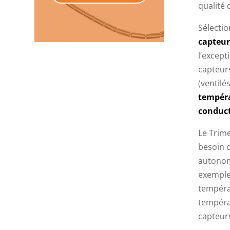
qualité 
Sélectio
capteur
l’except
capteur
(ventilé
tempér
conduct
Le Trime
besoin 
autonom
exemple,
températ
tempéra
capteur