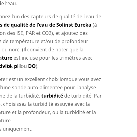
de l’eau.
nnez l’un des capteurs de qualité de l’eau de
s de qualité de l’eau de Solinst Eureka
(à
ion des ISE, PAR et CO2), et ajoutez des
s de température et/ou de profondeur
s ou non). (Il convient de noter que la
ature
est incluse pour les trimètres avec
ivité
,
pH
ou
DO
).
ter est un excellent choix lorsque vous avez
d’une sonde auto-alimentée pour l’analyse
e de la turbidité.
turbidité
de turbidité. Par
 choisissez la turbidité essuyée avec la
ure et la profondeur, ou la turbidité et la
ture
s uniquement.