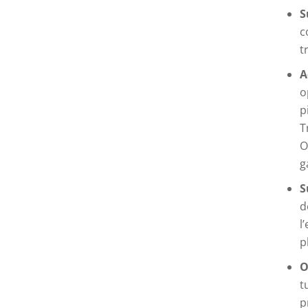
S
c
t
A
o
p
T
O
g
S
d
l
p
O
t
p