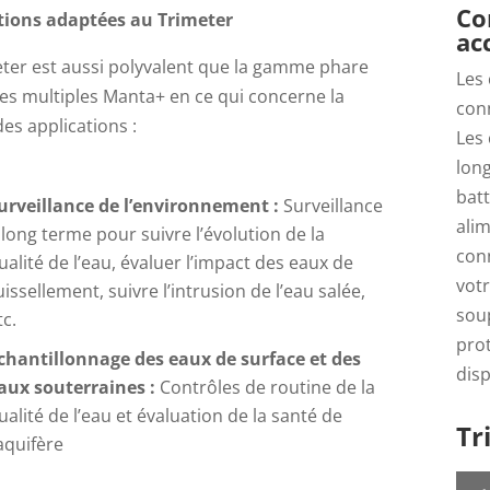
Co
tions adaptées au Trimeter
ac
eter est aussi polyvalent que la gamme phare
Les 
es multiples Manta+ en ce qui concerne la
con
des applications :
Les
long
bat
urveillance de l’environnement :
Surveillance
alim
 long terme pour suivre l’évolution de la
conn
ualité de l’eau, évaluer l’impact des eaux de
votr
uissellement, suivre l’intrusion de l’eau salée,
soup
tc.
prot
chantillonnage des eaux de surface et des
disp
aux souterraines :
Contrôles de routine de la
ualité de l’eau et évaluation de la santé de
Tr
’aquifère