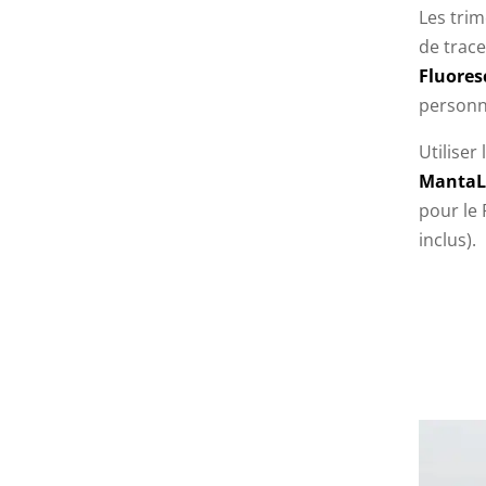
Les tri
de trac
Fluores
personna
Utiliser
MantaL
pour le
inclus).