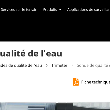
Services sur le terrain
Produits
Applications de surveill
ualité de l'eau
des de qualité de l’eau
Trimeter
Sonde de qualité 
5
5

Fiche technique