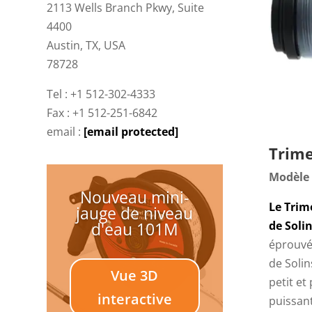
2113 Wells Branch Pkwy, Suite
4400
Austin, TX, USA
78728
Tel : +1 512-302-4333
Fax : +1 512-251-6842
email :
[email protected]
Trime
Modèle
Nouveau mini-
Le Trim
jauge de niveau
d'eau 101M
de Soli
éprouvé
de Solin
Vue 3D
petit et
interactive
puissant