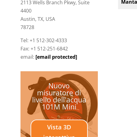
Manta
2113 Wells Branch Pkwy, Suite
4400
Austin, TX, USA
78728
Tel: +1 512-302-4333
Fax: +1 512-251-6842
email:
[email protected]
Nuovo
misuratore di
livello dell'acqua
101M Mini
Vista 3D