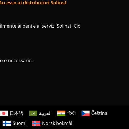
Accesso ai distributori Solinst
lmente ai beni e ai servizi Solinst. Ciò
to o necessario.
日本語
العربية
हिन्दी
Čeština
Suomi
Norsk bokmål