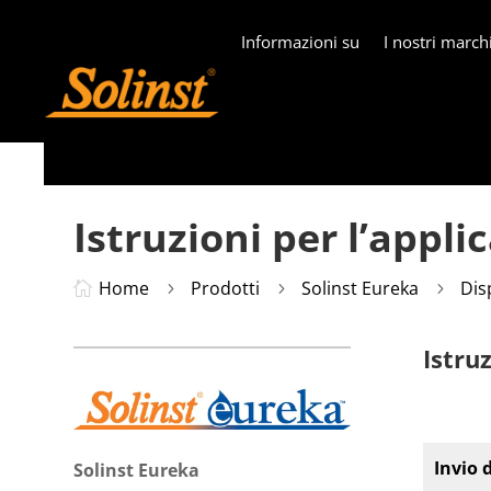
Informazioni su
I nostri march
Istruzioni per l’appl
Home
Prodotti
Solinst Eureka
Dis

5
5
5
Istru
Invio d
Solinst Eureka