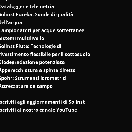
Datalogger e telemetria
Solinst Eureka: Sonde di qualità
dell’acqua
Campionatori per acque sotterranee
Sistemi multilivello
Solinst Flute: Tecnologie di
rivestimento flessibile per il sottosuolo
Biodegradazione potenziata
Apparecchiatura a spinta diretta
Spohr: Strumenti idrometrici
Attrezzatura da campo
Iscriviti agli aggiornamenti di Solinst
Iscriviti al nostro canale YouTube