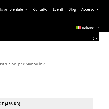
gio ambientale
Contatto
Eventi
Blog
Accesso
Italiano
Istruzioni per MantaLink
DF (456 KB)