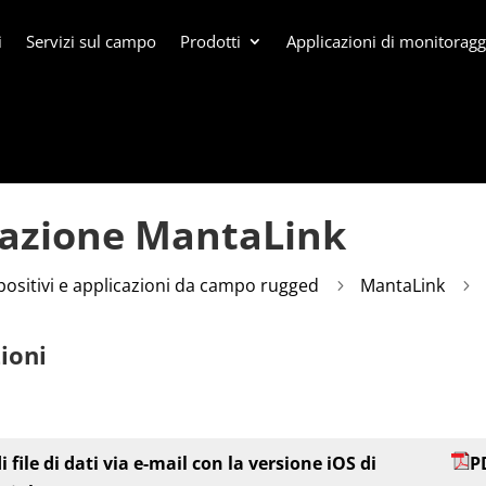
i
Servizi sul campo
Prodotti
Applicazioni di monitorag
icazione MantaLink
positivi e applicazioni da campo rugged
MantaLink
5
5
zioni
i file di dati via e-mail con la versione iOS di
P