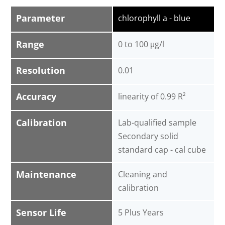
Parameter
chlorophyll a - blue
Range
0 to 100 μg/l
Resolution
0.01
Accuracy
linearity of 0.99 R²
Calibration
Lab-qualified sample
Secondary solid
standard cap - cal cube
Maintenance
Cleaning and
calibration
Sensor Life
5 Plus Years