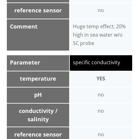
reference sensor
no
Comment
Huge temp effect; 20%
high in sea water w/o
SC probe
Parameter
specific conductivity
temperature
YES
pH
no
conductivity /
no
salinity
reference sensor
no