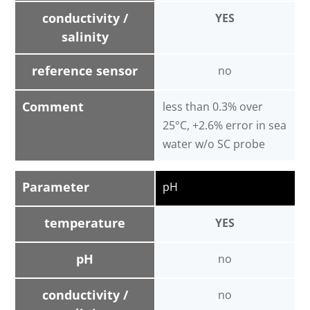
conductivity /
YES
salinity
reference sensor
no
Comment
less than 0.3% over
25°C, +2.6% error in sea
water w/o SC probe
Parameter
pH
temperature
YES
pH
no
conductivity /
no