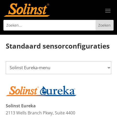
Standaard sensorconfiguraties
Solinst Eureka
2113 Wells Branch Pkwy, Suite 4400