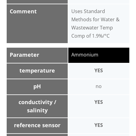
Comment
Uses Standard
Methods for Water &
Wastewater Temp
Comp of 1.9%/°C
Parameter
Ammonium
temperature
YES
pH
no
conductivity /
YES
salinity
reference sensor
YES