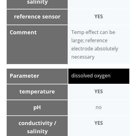
salinity
reference sensor
YES
Comment
Temp effect can be
large; reference
electrode absolutely
necessary
Parameter
dissolved oxygen
temperature
YES
pH
no
conductivity /
YES
salinity