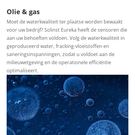
Olie & gas
Moet de waterkwaliteit ter plaatse worden bewaakt
voor uw bedrijf? Solinst Eureka heeft de sensoren die
aan uw behoeften voldoen. Volg de waterkwaliteit in
geproduceerd water, fracking-vloeistoffen en
saneringsinspanningen, zodat u voldoet aan de
milieuwetgeving en de operationele efficiëntie
optimaliseert.