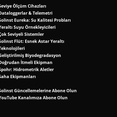
Seviye Ölçüm Cihazları
Dataloggerlar & Telemetri
Solinst Eureka: Su Kalitesi Probları
Yeraltı Suyu Örnekleyicileri
Çok Seviyeli Sistemler
Solinst Flüt: Esnek Astar Yeraltı
Teknolojileri
Geliştirilmiş Biyodegradasyon
Doğrudan İtmeli Ekipman
Spohr: Hidrometrik Aletler
Saha Ekipmanları
Solinst Güncellemelerine Abone Olun
YouTube Kanalımıza Abone Olun