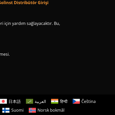
Solinst Distribütör Girişi
ri için yardım sağlayacaktır. Bu,
nmesi.
日本語
العربية
हिन्दी
Čeština
Suomi
Norsk bokmål