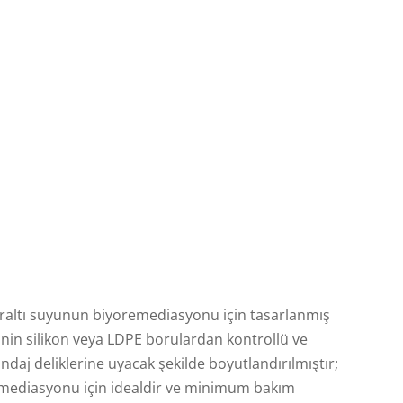
yonu
 ve
ilmesi
Fazla Harcamadan Kaçının:
Oksijen Kullanarak BTEX’i
İyileştirin
yeraltı suyunun biyoremediasyonu için tasarlanmış
rinin silikon veya LDPE borulardan kontrollü ve
ondaj deliklerine uyacak şekilde boyutlandırılmıştır;
oremediasyonu için idealdir ve minimum bakım