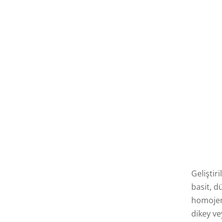
Yükse
Sud
Geliştir
basit, d
homojen 
dikey ve