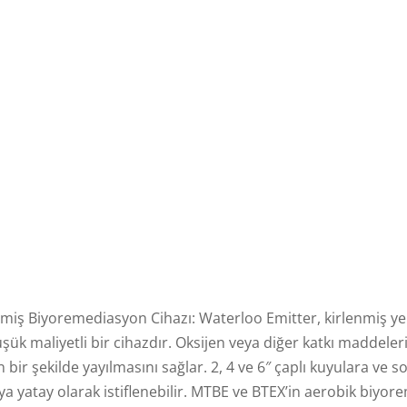
k Sıcaklıktaki Tuzlu
Bir Benzin İstas
a Biyoremediasyon
Sahasında BTEX
MTBE’nin İyileştir
ilmiş Biyoremediasyon Cihazı: Waterloo Emitter, kirlenmiş 
üşük maliyetli bir cihazdır. Oksijen veya diğer katkı maddele
bir şekilde yayılmasını sağlar. 2, 4 ve 6″ çaplı kuyulara ve s
ya yatay olarak istiflenebilir. MTBE ve BTEX’in aerobik biy