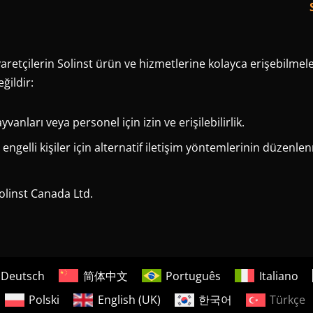
iyaretçilerin Solinst ürün ve hizmetlerine kolayca erişebilmele
eğildir:
anları veya personel için izin ve erişilebilirlik.
engelli kişiler için alternatif iletişim yöntemlerinin düzenle
Solinst Canada Ltd.
Deutsch
简体中文
Português
Italiano
Polski
English (UK)
한국어
Türkçe