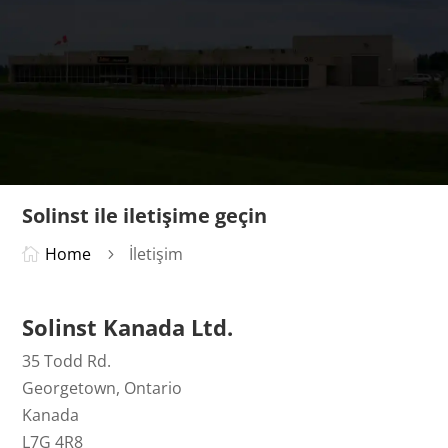
Solinst ile iletişime geçin
Home
İletişim

5
Solinst Kanada Ltd.
35 Todd Rd.
Georgetown, Ontario
Kanada
L7G 4R8