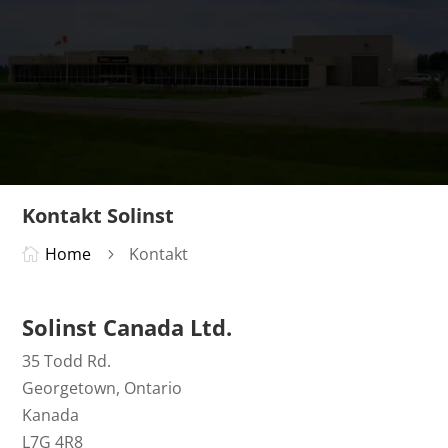
Kontakt Solinst
Home
Kontakt

5
Solinst Canada Ltd.
35 Todd Rd.
Georgetown, Ontario
Kanada
L7G 4R8