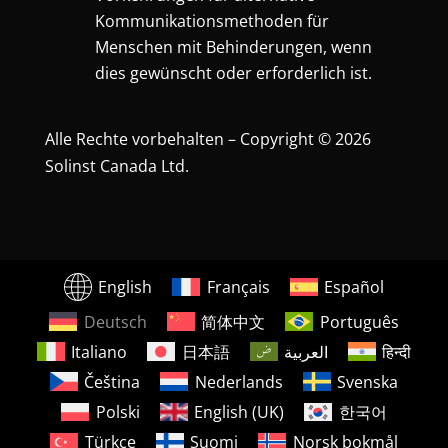
Kommunikationsmethoden für
Menschen mit Behinderungen, wenn
dies gewünscht oder erforderlich ist.
Alle Rechte vorbehalten – Copyright © 2026
Solinst Canada Ltd.
English
Français
Español
Deutsch
简体中文
Português
Italiano
日本語
العربية
हिन्दी
Čeština
Nederlands
Svenska
Polski
English (UK)
한국어
Türkçe
Suomi
Norsk bokmål