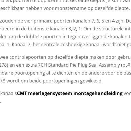
alen/poorten te dupliceren tot dezelfde diepte. Je kunt wa
beschikbaar hebben voor monstername op dezelfde diepte.
zouden de vier primaire poorten kanalen 7, 6, 5 en 4 zijn. 
ueerd in de buitenste kanalen 3, 2, 1. Om de structurele i
len om de dubbele poorten in tegenoverliggende kanalen te
al 1. Kanaal 7, het centrale zeshoekige kanaal, wordt niet g
twee controlepoorten op dezelfde diepte maken door gebru
278) en een extra 7CH Standard Pie Plug Seal Assembly (pt#
ndaire poortopening af te dichten en de andere voor de bas
78 wordt om beide poortopeningen gewikkeld.
-kanaals
CMT meerlagensysteem montagehandleiding
voo
.