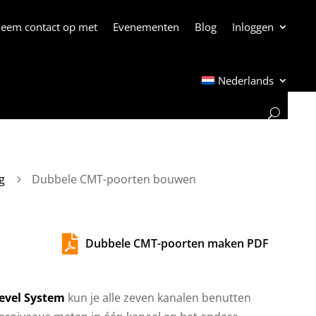
eem contact op met
Evenementen
Blog
Inloggen
Nederlands
g
Dubbele CMT-poorten bouwen
5

Dubbele CMT-poorten maken PDF
evel System
kun je alle zeven kanalen benutten