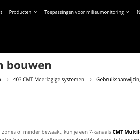
t
Producten
Toepassingen voor milieumonitoring
N
n bouwen
n
403 CMT Meerlagige systemen
Gebruiksaanwijzin
5
5
ijf zones of minder bewaakt, kun je een 7-kanaals
CMT Multil