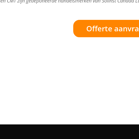
 en CMT zijn gedeponeerde handelsmerken van Solinst Canada Lt
Offerte aanvr