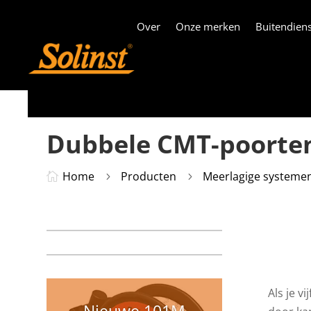
Over
Onze merken
Buitendiens
Dubbele CMT-poorte
Home
Producten
Meerlagige systeme

5
5
Als je v
Nieuwe 101M