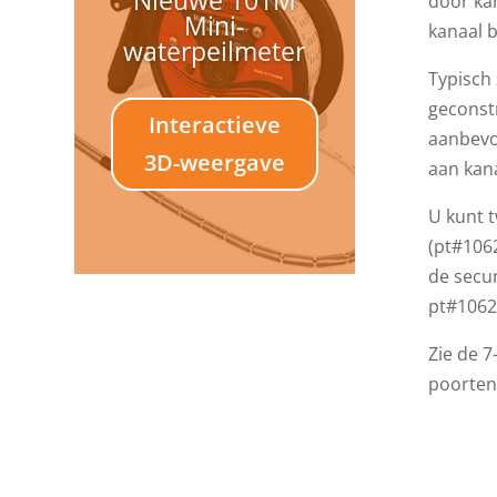
door kan
Mini-
kanaal 
waterpeilmeter
Typisch 
geconstr
Interactieve
aanbevo
3D-weergave
aan kana
U kunt 
(pt#106
de secu
pt#1062
Zie de
7
poorten