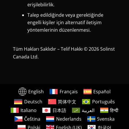
erişilebilirlik.
Talep edildiğinde veya gerektiğinde
engelli kişiler için alternatif iletişim
yöntemlerinin düzenlenmesi.
Tüm Hakları Saklıdır – Telif Hakkı © 2026 Solinst
Canada Ltd.
English
Français
Español
Deutsch
简体中文
Português
Italiano
日本語
العربية
हिन्दी
Čeština
Nederlands
Svenska
Polski
English (UK)
한국어