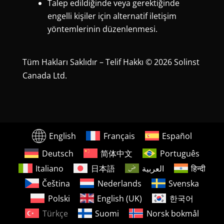
Talep edildiğinde veya gerektiğinde
engelli kişiler için alternatif iletişim
yöntemlerinin düzenlenmesi.
Tüm Hakları Saklıdır – Telif Hakkı © 2026 Solinst
Canada Ltd.
English
Français
Español
Deutsch
简体中文
Português
Italiano
日本語
العربية
हिन्दी
Čeština
Nederlands
Svenska
Polski
English (UK)
한국어
Türkçe
Suomi
Norsk bokmål