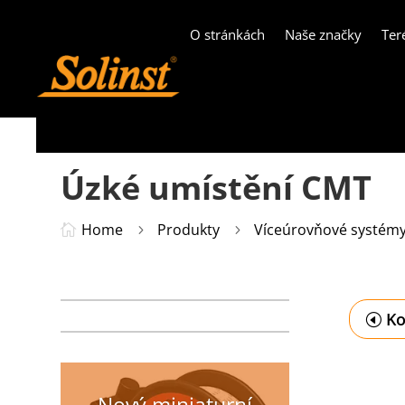
O stránkách
Naše značky
Ter
Úzké umístění CMT
Home
Produkty
Víceúrovňové systém

5
5
Ko
Nový miniaturní