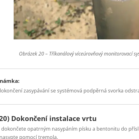
Obrázek 20 – Tříkanálový víceúrovňový monitorovací sy
známka:
dokončení zasypávání se systémová podpěrná svorka odstraní
20) Dokončení instalace vrtu
i dokončete opatrným nasypáním písku a bentonitu do příslu
 nasypte pomocí tremola.