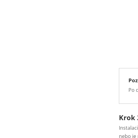
Po
Po 
Krok 
Instalac
nebo je