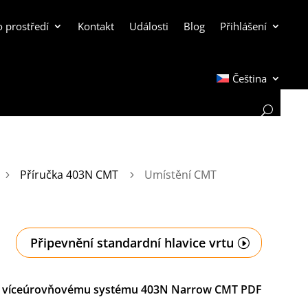
o prostředí
Kontakt
Události
Blog
Přihlášení
Čeština
Příručka 403N CMT
Umístění CMT
5
5
Připevnění standardní hlavice vrtu
k víceúrovňovému systému 403N Narrow CMT PDF