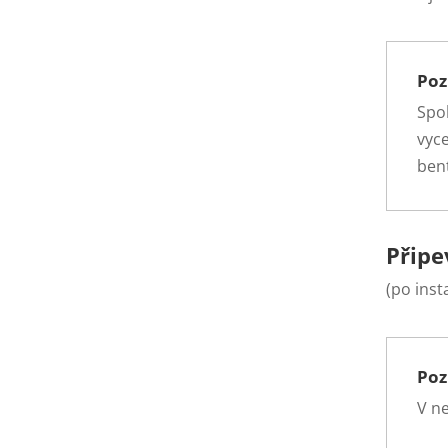
Po
Spol
vyc
ben
Připe
(po inst
Po
V ne