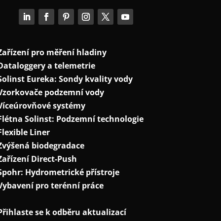
Zařízení pro měření hladiny
Dataloggery a telemetrie
Solinst Eureka: Sondy kvality vody
Vzorkovače podzemní vody
Víceúrovňové systémy
Flétna Solinst: Podzemní technologie
Flexible Liner
Zvýšená biodegradace
Zařízení Direct-Push
Spohr: Hydrometrické přístroje
Vybavení pro terénní práce
Přihlaste se k odběru aktualizací