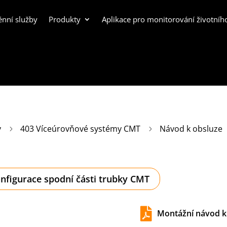
énní služby
Produkty
Aplikace pro monitorování životníh
y
403 Víceúrovňové systémy CMT
Návod k obsluze
5
5
nfigurace spodní části trubky CMT

Montážní návod 