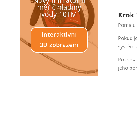
měřič hladiny
vody 101M
Krok 
Pomalu 
Interaktivní
Pokud j
3D zobrazení
systému.
Po dosa
jeho po