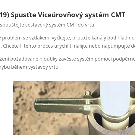
19) Spusťte
Víceúrovňový systém CMT
spouštějte sestavený systém CMT do vrtu.
e problém se vztlakem, vyčkejte, protože kanály pod hladin
 Chcete-li tento proces urychlit, nalijte nebo napumpujte 
žení požadované hloubky zavěste systém pomocí podpěrné s
hybu během výstavby vrtu.