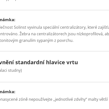
známka:
ečnost Solinst vyvinula speciální centralizátory, které zajišť
entrováno. Žebra na centralizátorech jsou nízkoprofilová, a
tonitovým granulím sypaným z povrchu.
vnění standardní hlavice vrtu
alaci studny)
známka:
nasycené zóně nepoužívejte „jednotlivé zdvihy“ malty větší 