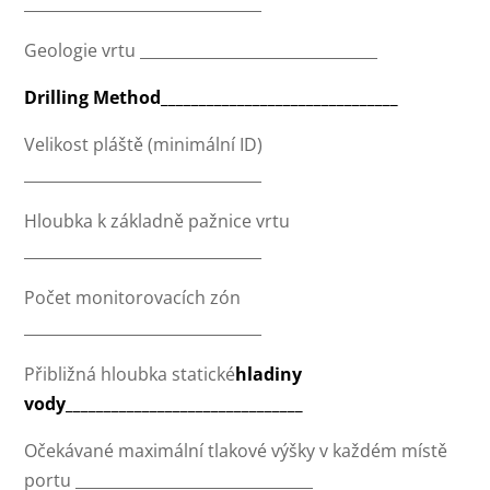
_______________________________
Geologie vrtu _______________________________
Drilling Method_______________________________
Velikost pláště (minimální ID)
_______________________________
Hloubka k základně pažnice vrtu
_______________________________
Počet monitorovacích zón
_______________________________
Přibližná hloubka statické
hladiny
vody_______________________________
Očekávané maximální tlakové výšky v každém místě
portu _______________________________