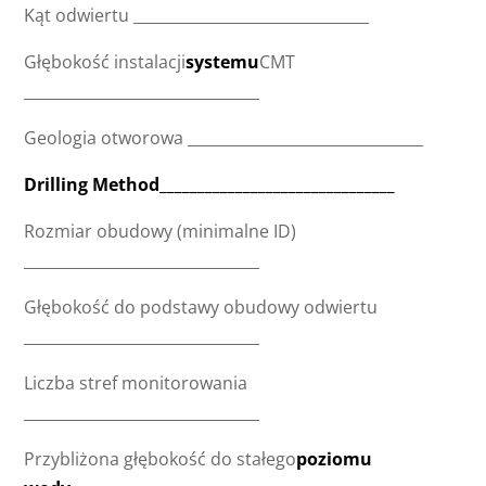
Kąt odwiertu _______________________________
Głębokość instalacji
systemu
CMT
_______________________________
Geologia otworowa _______________________________
Drilling Method_______________________________
Rozmiar obudowy (minimalne ID)
_______________________________
Głębokość do podstawy obudowy odwiertu
_______________________________
Liczba stref monitorowania
_______________________________
Przybliżona głębokość do stałego
poziomu