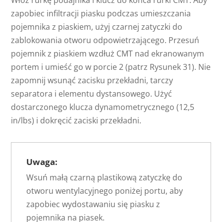
Włóż rurkę podajnika i klucz do końca rurki CMT. Aby
zapobiec infiltracji piasku podczas umieszczania
pojemnika z piaskiem, użyj czarnej zatyczki do
zablokowania otworu odpowietrzającego. Przesuń
pojemnik z piaskiem wzdłuż CMT nad ekranowanym
portem i umieść go w porcie 2 (patrz Rysunek 31). Nie
zapomnij wsunąć zacisku przekładni, tarczy
separatora i elementu dystansowego. Użyć
dostarczonego klucza dynamometrycznego (12,5
in/lbs) i dokręcić zaciski przekładni.
Uwaga:
Wsuń małą czarną plastikową zatyczkę do
otworu wentylacyjnego poniżej portu, aby
zapobiec wydostawaniu się piasku z
pojemnika na piasek.