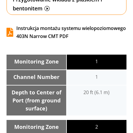
bentonitem
Instrukcja montażu systemu wielopoziomowego

403N Narrow CMT PDF
Monitoring Zone
1
Channel Number
1
Depth to Center of
20 ft (6.1 m)
Port (from ground
surface)
Monitoring Zone
2