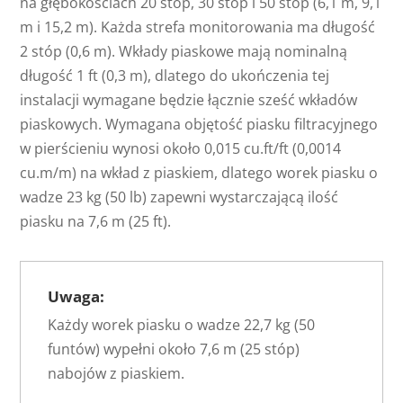
na głębokościach 20 stóp, 30 stóp i 50 stóp (6,1 m, 9,1
m i 15,2 m). Każda strefa monitorowania ma długość
2 stóp (0,6 m). Wkłady piaskowe mają nominalną
długość 1 ft (0,3 m), dlatego do ukończenia tej
instalacji wymagane będzie łącznie sześć wkładów
piaskowych. Wymagana objętość piasku filtracyjnego
w pierścieniu wynosi około 0,015 cu.ft/ft (0,0014
cu.m/m) na wkład z piaskiem, dlatego worek piasku o
wadze 23 kg (50 lb) zapewni wystarczającą ilość
piasku na 7,6 m (25 ft).
Uwaga:
Każdy worek piasku o wadze 22,7 kg (50
funtów) wypełni około 7,6 m (25 stóp)
nabojów z piaskiem.