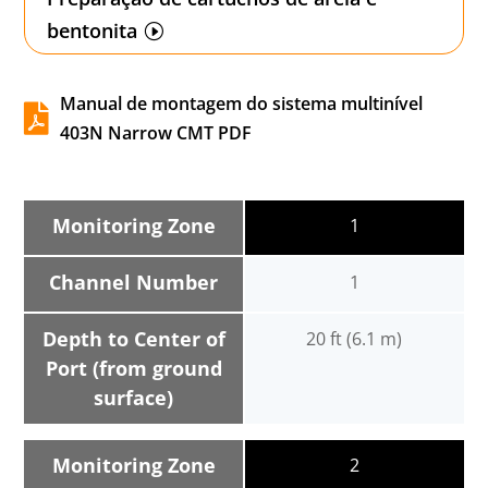
bentonita
Manual de montagem do sistema multinível

403N Narrow CMT PDF
Monitoring Zone
1
Channel Number
1
Depth to Center of
20 ft (6.1 m)
Port (from ground
surface)
Monitoring Zone
2