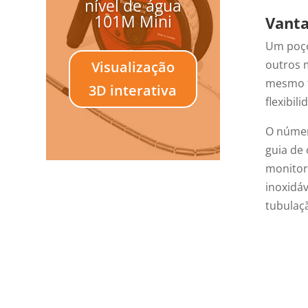
nível de água
101M Mini
Vanta
Um poço
outros m
Visualização
mesmo t
3D interativa
flexibi
O númer
guia de
monitor
inoxidáv
tubulaç