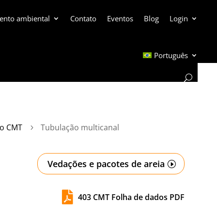
ento ambiental
Contato
Eventos
Blog
Login
Português
do CMT
Tubulação multicanal
5
Vedações e pacotes de areia

403 CMT Folha de dados PDF