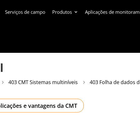
Serviços de campo
Produtos
Aplicações de monitoram
l
403 CMT Sistemas multiníveis
403 Folha de dados 
5
5
licações e vantagens da CMT