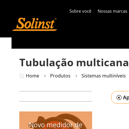
Sobre você
Nossas marcas
Tubulação multicana
Home
Produtos
Sistemas multiníveis

5
5
Ap
Novo medidor de