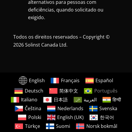
alternativos para pessoas com
deficiências, quando solicitado ou
exigido.
Todos os direitos reservados – Copyright ©
2026 Solinst Canada Ltd.
English
Français
Español
Deutsch
简体中文
Português
Italiano
日本語
العربية
हिन्दी
Čeština
Nederlands
Svenska
Polski
English (UK)
한국어
Türkçe
Suomi
Norsk bokmål