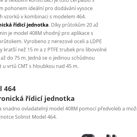
é a flexibilní konstrukci je toto čerpadlo s
m pohonem ideální pro dodávání vysoce
ích vzorků v kombinaci s modelem 464.
nická řídicí jednotka
. Díky průtokům 20 až
min je model 408M vhodný pro aplikace s
průtokem. Vyrobeno z nerezové oceli a LDPE
y kratší než 15 m a z PTFE trubek pro libovolné
 až do 75 m. Jedná se o jedinou schůdnou
 u vrtů CMT s hloubkou nad 45 m.
l 464
ronická řídicí jednotka
a snadno ovladatelný model 408M pomocí předvoleb a možn
ednotce Solinst Model 464.