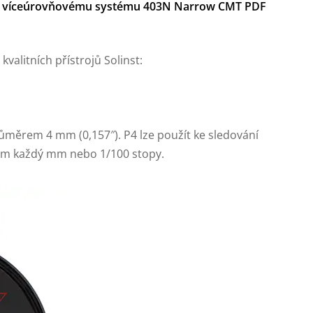
k víceúrovňovému systému 403N Narrow CMT PDF
valitních přístrojů Solinst:
ěrem 4 mm (0,157″). P4 lze použít ke sledování
rem každý mm nebo 1/100 stopy.