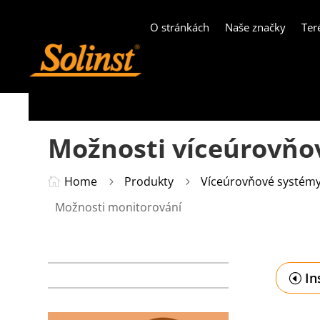
O stránkách
Naše značky
Ter
Možnosti víceúrovňo
Home
Produkty
Víceúrovňové systém

5
5
Možnosti monitorování
In