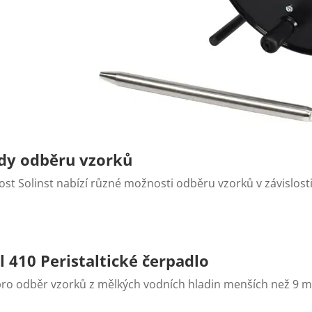
dy odběru vzorků
st Solinst nabízí různé možnosti odběru vzorků v závislosti
l 410
Peristaltické čerpadlo
 pro odběr vzorků z mělkých vodních hladin menších než 9 m