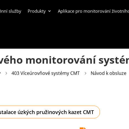
énní služby
Produkty
Aplikace pro monitorování životníh
vého monitorování syst
y
403 Víceúrovňové systémy CMT
Návod k obsluze
5
5
stalace úzkých pružinových kazet CMT