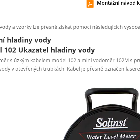

Montážní návod 
vody a vzorky lze přesně získat pomocí následujících vysoce k
í hladiny vody
l 102
Ukazatel hladiny vody
měr s úzkým kabelem model 102 a mini vodoměr 102M s prům
 vody v otevřených trubkách. Kabel je přesně označen lase