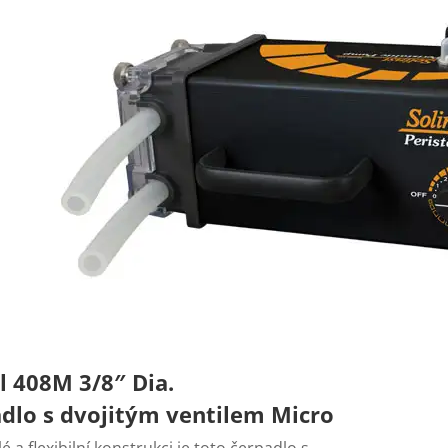
 408M 3/8″ Dia.
dlo s dvojitým ventilem Micro