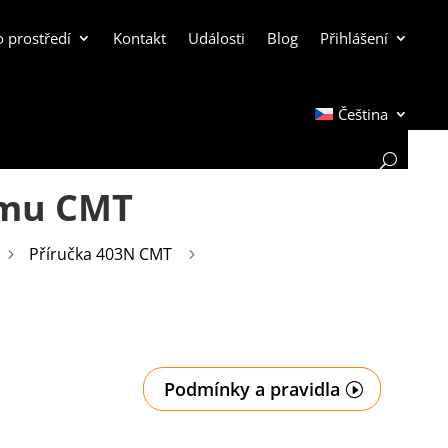
o prostředí
Kontakt
Události
Blog
Přihlášení
Čeština
ému CMT
Příručka 403N CMT
5
5
Podmínky a pravidla