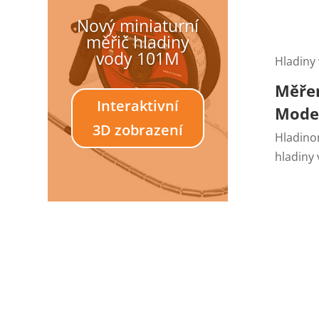
Nový miniaturní
měřič hladiny
vody 101M
Hladiny 
Měřen
Interaktivní
Mode
3D zobrazení
Hladino
hladiny