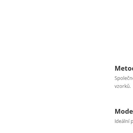
Meto
Společno
vzorků.
Mode
Ideální