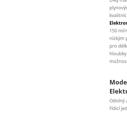
Díky mal
plynový
kvalitn
Elektro
150 ml/
nízkým 
pro délk
hloubky
možnost
Mode
Elekt
Odolný 
řídicí j