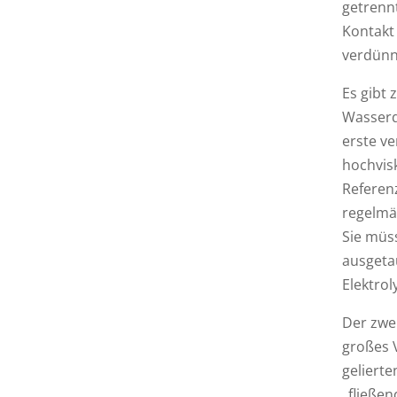
getrennt
Kontakt
verdünn
Es gibt 
Wasserq
erste v
hochvisk
Referenz
regelmäß
Sie müs
ausgeta
Elektrol
Der zwe
großes 
gelierte
„fließen