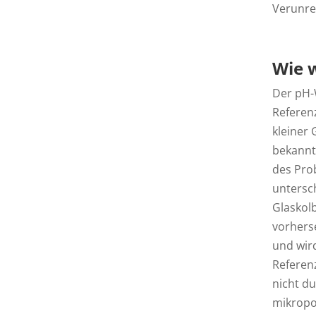
Verunre
Wie 
Der pH-
Referen
kleiner 
bekannt
des Pro
untersc
Glaskol
vorhers
und wir
Referenz
nicht d
mikropo