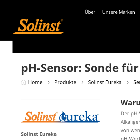
Über
Unsere Marken
pH-Sensor: Sonde für
Home
Produkte
Solinst Eureka
Se

5
5
5
Waru
Der pH-
Alkalig
von weni
Solinst Eureka
pH-Wert 