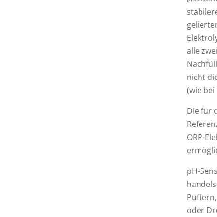
stabile
gelierte
Elektrol
alle zwe
Nachfüll
nicht d
(wie bei
Die für
Referen
ORP-Ele
ermögli
pH-Sens
handels
Puffern,
oder Dr