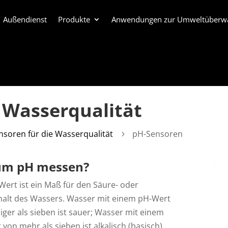
Außendienst
Produkte
Anwendungen zur Umweltüberw
 Wasserqualität
nsoren für die Wasserqualität
pH-Sensoren
5
m pH messen?
Wert ist ein Maß für den Säure- oder
ehalt des Wassers. Wasser mit einem pH-Wert
ger als sieben ist sauer; Wasser mit einem
von mehr als sieben ist alkalisch (basisch).