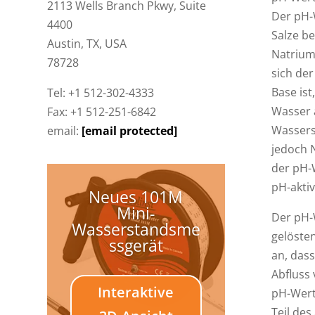
2113 Wells Branch Pkwy, Suite
Der pH-
4400
Salze b
Austin, TX, USA
Natrium
78728
sich der
Base ist
Tel: +1 512-302-4333
Wasser 
Fax: +1 512-251-6842
Wasserst
email:
[email protected]
jedoch 
der pH-
pH-aktiv
Neues 101M
Mini-
Der pH-
Wasserstandsme
gelöste
ssgerät
an, das
Abfluss 
Interaktive
pH-Wert 
Teil de