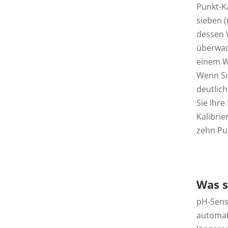
Punkt-K
sieben (
dessen W
überwac
einem We
Wenn Si
deutlic
Sie Ihre
Kalibri
zehn Puf
Was s
pH-Sens
automati