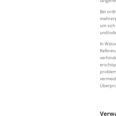
längere
Bei ord
mehrere
um sich
und/ode
In Wässe
Referenz
verhind
erschöpf
problem
vermeid
Überprü
Verw