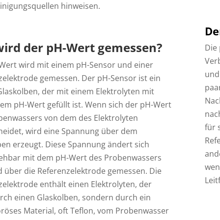
inigungsquellen hinweisen.
De
wird der pH-Wert gemessen?
Die 
Verb
Wert wird mit einem pH-Sensor und einer
und 
zelektrode gemessen. Der pH-Sensor ist ein
paa
Glaskolben, der mit einem Elektrolyten mit
Nac
em pH-Wert gefüllt ist. Wenn sich der pH-Wert
nach
benwassers von dem des Elektrolyten
für 
heidet, wird eine Spannung über dem
Ref
ben erzeugt. Diese Spannung ändert sich
ande
ehbar mit dem pH-Wert des Probenwassers
weni
d über die Referenzelektrode gemessen. Die
Leit
elektrode enthält einen Elektrolyten, der
urch einen Glaskolben, sondern durch ein
röses Material, oft Teflon, vom Probenwasser