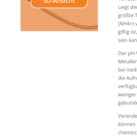
3D-Ansicht
Liegt de
größte 
(NH4+) v
giftig i
sein kan
Der pH-
Metalle
bei nie
die Auf
verfügb
weniger
gebunden
Verände
können a
chemisc