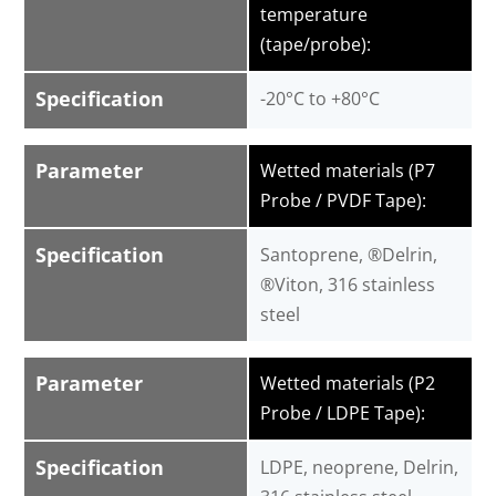
temperature
(tape/probe):
Specification
-20°C to +80°C
Parameter
Wetted materials (P7
Probe / PVDF Tape):
Specification
Santoprene, ®Delrin,
®Viton, 316 stainless
steel
Parameter
Wetted materials (P2
Probe / LDPE Tape):
Specification
LDPE, neoprene, Delrin,