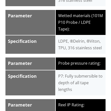
316 stainless steel
Parameter
Wetted materials (101M
P10 Probe / LDPE
Tape):
Specification
LDPE, ®Delrin, ®Viton,
TPU, 316 stainless steel
Parameter
Probe pressure rating:
Specification
P7: Fully submersible to
depth of all tape
lengths
Parameter
Reel IP Rating: