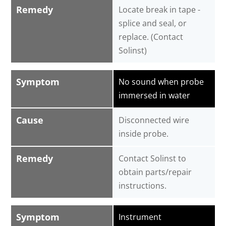
Remedy
Locate break in tape -
splice and seal, or
replace. (Contact
Solinst)
Symptom
No sound when probe
immersed in water
Cause
Disconnected wire
inside probe.
Remedy
Contact Solinst to
obtain parts/repair
instructions.
Symptom
Instrument