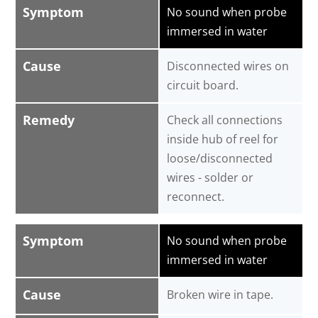
Symptom
No sound when probe
immersed in water
Cause
Disconnected wires on
circuit board.
Remedy
Check all connections
inside hub of reel for
loose/disconnected
wires - solder or
reconnect.
Symptom
No sound when probe
immersed in water
Cause
Broken wire in tape.