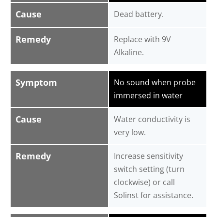
Cause
Dead battery.
Remedy
Replace with 9V
Alkaline.
Symptom
No sound when probe
immersed in water
Cause
Water conductivity is
very low.
Remedy
Increase sensitivity
switch setting (turn
clockwise) or call
Solinst for assistance.