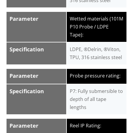
316 stainless steel
Parameter
Wetted materials (101M
P10 Probe / LDPE
Tape):
Specification
LDPE, ®Delrin, ®Viton,
TPU, 316 stainless steel
Parameter
Probe pressure rating:
Specification
P7: Fully submersible to
depth of all tape
lengths
Parameter
Reel IP Rating: