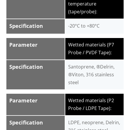
temperature
(tape/probe):
Specification
-20°C to +80°C
Parameter
Wetted materials (P7
Probe / PVDF Tape):
Specification
Santoprene, ®Delrin,
®Viton, 316 stainless
steel
Parameter
Wetted materials (P2
Probe / LDPE Tape):
Specification
LDPE, neoprene, Delrin,