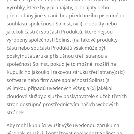
Výrobky, které byly pronajaty, pronajaty nebo
přeprodány jiné straně bez předchozího písemného
souhlasu společnosti Solinst; (viii) produkty nebo
jakékoli části či součásti Produktů, které nejsou
vyrobeny společností Solinst (na takové produkty,
části nebo součásti Produktů však může být
poskytnuta záruka příslušnou třetí stranou a
společnost Solinst, pokud je to možné, rozšíří na
Kupujícího jakoukoli takovou záruku třetí strany); (ix)
software nebo firmware společnosti Solinst (s
výjimkou případů uvedených výše); a (x) jakékoli
cloudové služby a služby poskytovatele služeb třetích
stran dostupné prostřednictvím našich webových
stránek.
Aby mohl kupující využít výše uvedenou záruku na
výrobek, musí: (i) kontaktovat společnost Solinst na