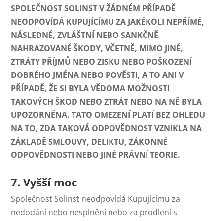
SPOLEČNOST SOLINST V ŽÁDNÉM PŘÍPADĚ
NEODPOVÍDÁ KUPUJÍCÍMU ZA JAKÉKOLI NEPŘÍMÉ,
NÁSLEDNÉ, ZVLÁŠTNÍ NEBO SANKČNĚ
NAHRAZOVANÉ ŠKODY, VČETNĚ, MIMO JINÉ,
ZTRÁTY PŘÍJMŮ NEBO ZISKU NEBO POŠKOZENÍ
DOBRÉHO JMÉNA NEBO POVĚSTI, A TO ANI V
PŘÍPADĚ, ŽE SI BYLA VĚDOMA MOŽNOSTI
TAKOVÝCH ŠKOD NEBO ZTRÁT NEBO NA NĚ BYLA
UPOZORNĚNA. TATO OMEZENÍ PLATÍ BEZ OHLEDU
NA TO, ZDA TAKOVÁ ODPOVĚDNOST VZNIKLA NA
ZÁKLADĚ SMLOUVY, DELIKTU, ZÁKONNÉ
ODPOVĚDNOSTI NEBO JINÉ PRÁVNÍ TEORIE.
7. Vyšší moc
Společnost Solinst neodpovídá Kupujícímu za
nedodání nebo nesplnění nebo za prodlení s