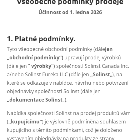
Všeobecné podmínky prodeje
Účinnost od 1. ledna 2026
1. Platné podmínky.
Tyto všeobecné obchodní podmínky (dále
jen
„obchodní podmínky“)
upravují prodej výrobků
(dále jen “
výrobky“
) společností Solinst Canada Inc.
a/nebo Solinst Eureka LLC (dále jen
„Solinst
„), na
které se odkazuje v nabídce, návrhu nebo potvrzení
objednávky společnosti Solinst (dále jen
„dokumentace Solinst
„).
Nabídka společnosti Solinst na prodej produktů vám
(
„kupujícímu“
) je výslovně podmíněna souhlasem
kupujícího s těmito podmínkami, což je doloženo
vystavením objednávky na produkty ze strany