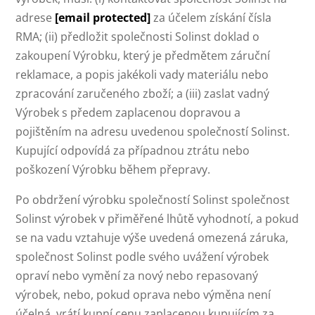
adrese
[email protected]
za účelem získání čísla
RMA; (ii) předložit společnosti Solinst doklad o
zakoupení Výrobku, který je předmětem záruční
reklamace, a popis jakékoli vady materiálu nebo
zpracování zaručeného zboží; a (iii) zaslat vadný
Výrobek s předem zaplacenou dopravou a
pojištěním na adresu uvedenou společností Solinst.
Kupující odpovídá za případnou ztrátu nebo
poškození Výrobku během přepravy.
Po obdržení výrobku společností Solinst společnost
Solinst výrobek v přiměřené lhůtě vyhodnotí, a pokud
se na vadu vztahuje výše uvedená omezená záruka,
společnost Solinst podle svého uvážení výrobek
opraví nebo vymění za nový nebo repasovaný
výrobek, nebo, pokud oprava nebo výměna není
účelná, vrátí kupní cenu zaplacenou kupujícím za