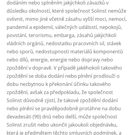
dodáním nebo splněním jakýchkoli závazků v
důsledku okolností, které společnost Solinst nemůže
ovlivnit, mimo jiné včetně zásahu vyšší moci, nemocí,
pandemií a epidemií, válečných událostí, nepokojů,
povstání, terorismu, embarga, zásahů jakýchkoli
vládních orgánů, nedostatku pracovních sil, stávek
nebo sporů, nedostupnosti materiálů komponentů
nebo dílů, energie, energie nebo dopravy nebo
zpoždění v dopravě. V případě jakéhokoli takového
zpoždění se doba dodání nebo plnění prodlouží o
dobu nezbytnou k překonání účinku takového
zpoždění, avšak za předpokladu, že společnost
Solinst důvodně zjistí, že takové zpoždění dodání
nebo plnění se pravděpodobně protáhne na dobu
devadesáti (90) dnů nebo delší, může společnost
Solinst zrušit nebo ukončit jakoukoli objednávku,
která je předmětem těchto smluvních podmínek, a