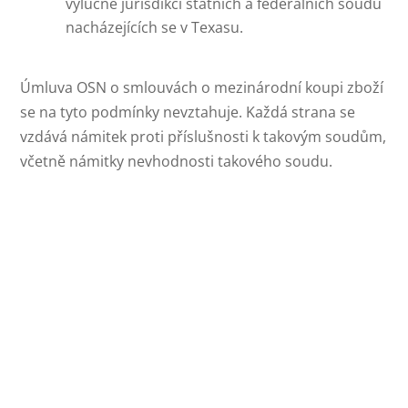
výlučné jurisdikci státních a federálních soudů
nacházejících se v Texasu.
Úmluva OSN o smlouvách o mezinárodní koupi zboží
se na tyto podmínky nevztahuje. Každá strana se
vzdává námitek proti příslušnosti k takovým soudům,
včetně námitky nevhodnosti takového soudu.