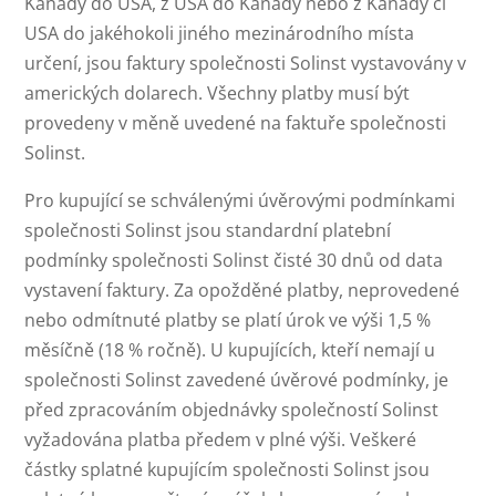
Kanady do USA, z USA do Kanady nebo z Kanady či
USA do jakéhokoli jiného mezinárodního místa
určení, jsou faktury společnosti Solinst vystavovány v
amerických dolarech. Všechny platby musí být
provedeny v měně uvedené na faktuře společnosti
Solinst.
Pro kupující se schválenými úvěrovými podmínkami
společnosti Solinst jsou standardní platební
podmínky společnosti Solinst čisté 30 dnů od data
vystavení faktury. Za opožděné platby, neprovedené
nebo odmítnuté platby se platí úrok ve výši 1,5 %
měsíčně (18 % ročně). U kupujících, kteří nemají u
společnosti Solinst zavedené úvěrové podmínky, je
před zpracováním objednávky společností Solinst
vyžadována platba předem v plné výši. Veškeré
částky splatné kupujícím společnosti Solinst jsou