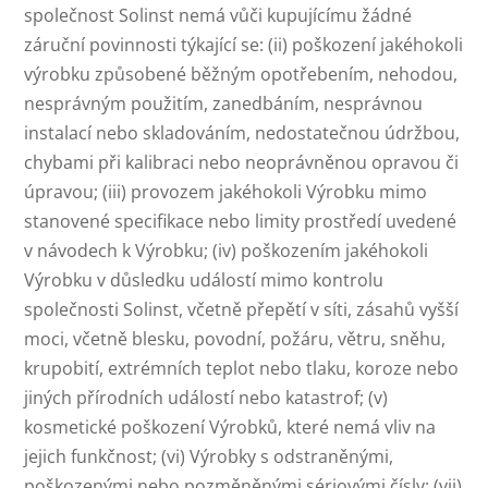
společnost Solinst nemá vůči kupujícímu žádné
záruční povinnosti týkající se: (ii) poškození jakéhokoli
výrobku způsobené běžným opotřebením, nehodou,
nesprávným použitím, zanedbáním, nesprávnou
instalací nebo skladováním, nedostatečnou údržbou,
chybami při kalibraci nebo neoprávněnou opravou či
úpravou; (iii) provozem jakéhokoli Výrobku mimo
stanovené specifikace nebo limity prostředí uvedené
v návodech k Výrobku; (iv) poškozením jakéhokoli
Výrobku v důsledku událostí mimo kontrolu
společnosti Solinst, včetně přepětí v síti, zásahů vyšší
moci, včetně blesku, povodní, požáru, větru, sněhu,
krupobití, extrémních teplot nebo tlaku, koroze nebo
jiných přírodních událostí nebo katastrof; (v)
kosmetické poškození Výrobků, které nemá vliv na
jejich funkčnost; (vi) Výrobky s odstraněnými,
poškozenými nebo pozměněnými sériovými čísly; (vii)