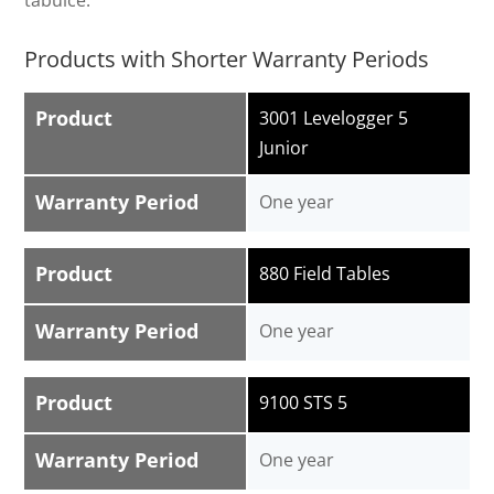
tabulce:
Products with Shorter Warranty Periods
Product
3001 Levelogger 5
Junior
Warranty Period
One year
Product
880 Field Tables
Warranty Period
One year
Product
9100 STS 5
Warranty Period
One year