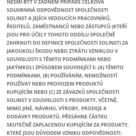
NESMÍ BÝT V ŽÁDNÉM PŘÍPADĚ CELKOVÁ
SOUHRNNÁ ODPOVĚDNOST SPOLEČNOSTI
SOLINST A JEJÍCH VEDOUCÍCH PRACOVNÍKŮ,
ŘEDITELŮ, ZAMĚSTNANCŮ NEBO ZÁSTUPCŮ (KTEŘÍ
JSOU PRO ÚČELY TOHOTO ODDÍLU SPOLEČNĚ
ZAHRNUTI DO DEFINICE SPOLEČNOSTI SOLINST) ZA
JAKOUKOLI ŠKODU NEBO ZTRÁTU VZNIKLOU V
SOUVISLOSTI S TĚMITO PODMÍNKAMI NEBO
JAKÝMKOLI ZPŮSOBEM SOUVISEJÍCÍ S: (A) TĚMITO
PODMÍNKAMI, (B) POUŽÍVÁNÍM, NEMOŽNOSTÍ
POUŽÍVAT NEBO PROVOZEM PRODUKTŮ
KUPUJÍCÍM NEBO (C) ZE ZÁVAZKŮ SPOLEČNOSTI
SOLINST V SOUVISLOSTI S PRODUKTY, VČETNĚ,
MIMO JINÉ, NÁVRHU, VÝROBY, PRODEJE A
DODÁVKY PRODUKTŮ, PŘESÁHNE ČÁSTKU
SKUTEČNĚ ZAPLACENOU KUPUJÍCÍM ZA PRODUKTY,
KTERÉ JSOU DŮVODEM VZNIKU ODPOVĚDNOSTI.