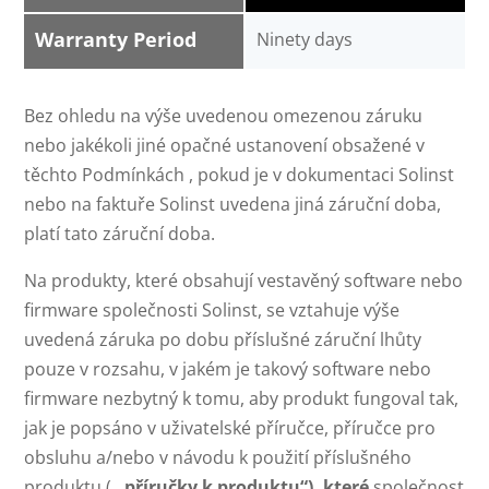
Warranty Period
Ninety days
Bez ohledu na výše uvedenou omezenou záruku
nebo jakékoli jiné opačné ustanovení obsažené v
těchto Podmínkách , pokud je v dokumentaci Solinst
nebo na faktuře Solinst uvedena jiná záruční doba,
platí tato záruční doba.
Na produkty, které obsahují vestavěný software nebo
firmware společnosti Solinst, se vztahuje výše
uvedená záruka po dobu příslušné záruční lhůty
pouze v rozsahu, v jakém je takový software nebo
firmware nezbytný k tomu, aby produkt fungoval tak,
jak je popsáno v uživatelské příručce, příručce pro
obsluhu a/nebo v návodu k použití příslušného
produktu (
„příručky k produktu“), které
společnost