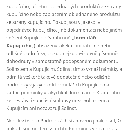
kupujícího, přijetím objednaných produktů ze strany
kupujícího nebo zaplacením objednaného produktu
ze strany kupujícího. Pokud jsou v jakékoliv
objednávce Kupujícího, jiné dokumentaci nebo jiném
sdělení Kupujícího (souhrnně
„formuláře
Kupujícího
„) obsaženy jakékoli dodatečné nebo
odlišné podmínky, pokud nejsou výslovně písemně
dohodnuty v samostatně podepsaném dokumentu
Solinstem a Kupujícím, Solinst tímto vznáší námitky a
odmítá veškeré takové dodatečné nebo odlišné
podmínky v jakýchkoli formulářích Kupujícího a
žádné podmínky v jakýchkoli formulářích Kupujícího
se nestávají součástí smlouvy mezi Solinstem a
Kupujícím ani nezavazují Solinst.
Není-li v těchto Podmínkách stanoveno jinak, platí, že
pokud jsou některé z těchto Podmínek v rozporu s