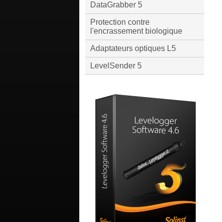
DataGrabber 5
Protection contre
l'encrassement biologique
Adaptateurs optiques L5
LevelSender 5