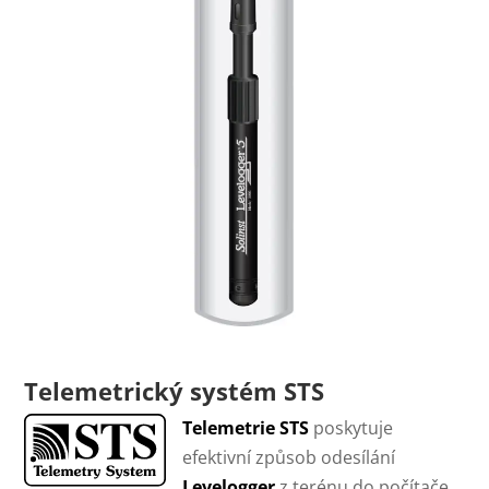
Telemetrický systém STS
Telemetrie STS
poskytuje
efektivní způsob odesílání
Levelogger
z terénu do počítače.