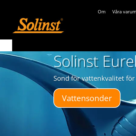
Om
Våra varu
Solinst Eure
Sond för vattenkvalitet för
Vattensonder