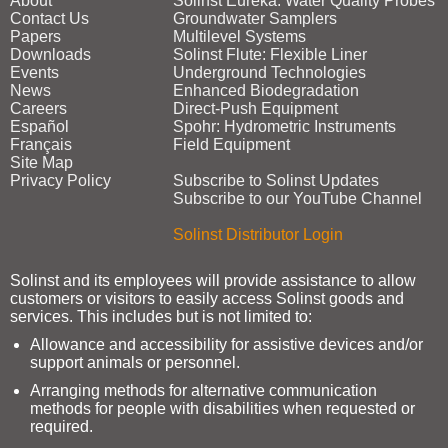
About
Solinst Eureka: Water Quality Probes
Contact Us
Groundwater Samplers
Papers
Multilevel Systems
Downloads
Solinst Flute: Flexible Liner
Events
Underground Technologies
News
Enhanced Biodegradation
Careers
Direct‑Push Equipment
Español
Spohr: Hydrometric Instruments
Français
Field Equipment
Site Map
Privacy Policy
Subscribe to Solinst Updates
Subscribe to our YouTube Channel
Solinst Distributor Login
Solinst and its employees will provide assistance to allow
customers or visitors to easily access Solinst goods and
services. This includes but is not limited to:
Allowance and accessibility for assistive devices and/or
support animals or personnel.
Arranging methods for alternative communication
methods for people with disabilities when requested or
required.