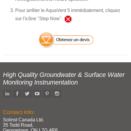
Pour arrêter le AquaVent 5 immédiatement, cliquez
sur l'icône "Stop Now".
High Quality Groundwater & Surface Water
Monitoring Instrumentation
Contact Info:
Solinst Canada Ltd.
35 Todd Road,
Georgetown, ON L7G 4R8