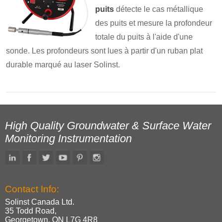
puits
détecte le cas métallique
des puits et mesure la profondeur
totale du puits à l'aide d'une
sonde. Les profondeurs sont lues à partir d'un ruban plat
durable marqué au laser Solinst.
High Quality Groundwater & Surface Water
Monitoring Instrumentation
Contact Info:
Solinst Canada Ltd.
35 Todd Road,
Georgetown, ON L7G 4R8