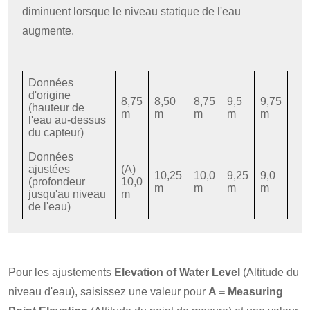
diminuent lorsque le niveau statique de l'eau
augmente.
Données
d'origine
8,75
8,50
8,75
9,5
9,75
(hauteur de
m
m
m
m
m
l'eau au-dessus
du capteur)
Données
ajustées
(A)
10,25
10,0
9,25
9,0
(profondeur
10,0
m
m
m
m
jusqu'au niveau
m
de l'eau)
Pour les ajustements
Elevation of Water Level
(Altitude du
niveau d'eau), saisissez une valeur pour
A = Measuring