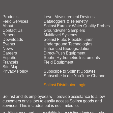
Products
Level Measurement Devices
Field Services
Dataloggers & Telemetry
About
Solinst Eureka: Water Quality Probes
Contact Us
Groundwater Samplers
Papers
Multilevel Systems
Downloads
Solinst Flute: Flexible Liner
Events
Underground Technologies
News
Enhanced Biodegradation
Careers
Direct‑Push Equipment
Español
Spohr: Hydrometric Instruments
Français
Field Equipment
Site Map
Privacy Policy
Subscribe to Solinst Updates
Subscribe to our YouTube Channel
Solinst Distributor Login
Solinst and its employees will provide assistance to allow
customers or visitors to easily access Solinst goods and
services. This includes but is not limited to:
Allowance and accessibility for assistive devices and/or