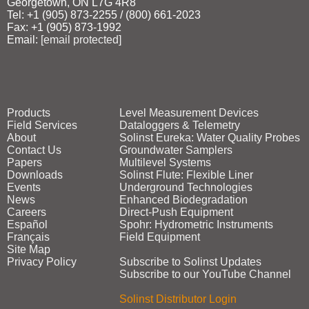
Georgetown, ON L7G 4R8
Tel: +1 (905) 873‑2255 / (800) 661‑2023
Fax: +1 (905) 873‑1992
Email:
[email protected]
Products
Level Measurement Devices
Field Services
Dataloggers & Telemetry
About
Solinst Eureka: Water Quality Probes
Contact Us
Groundwater Samplers
Papers
Multilevel Systems
Downloads
Solinst Flute: Flexible Liner
Events
Underground Technologies
News
Enhanced Biodegradation
Careers
Direct‑Push Equipment
Español
Spohr: Hydrometric Instruments
Français
Field Equipment
Site Map
Privacy Policy
Subscribe to Solinst Updates
Subscribe to our YouTube Channel
Solinst Distributor Login