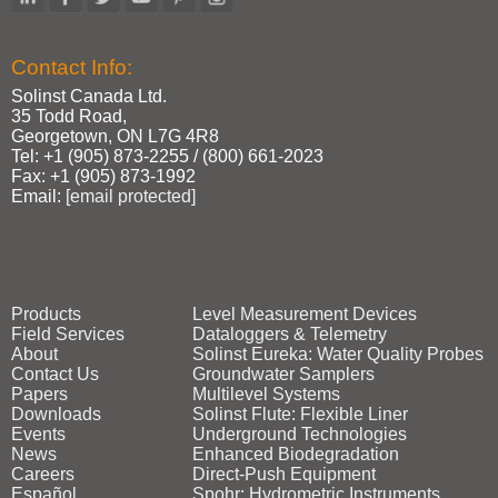
Contact Info:
Solinst Canada Ltd.
35 Todd Road,
Georgetown, ON L7G 4R8
Tel: +1 (905) 873‑2255 / (800) 661‑2023
Fax: +1 (905) 873‑1992
Email:
[email protected]
Products
Level Measurement Devices
Field Services
Dataloggers & Telemetry
About
Solinst Eureka: Water Quality Probes
Contact Us
Groundwater Samplers
Papers
Multilevel Systems
Downloads
Solinst Flute: Flexible Liner
Events
Underground Technologies
News
Enhanced Biodegradation
Careers
Direct‑Push Equipment
Español
Spohr: Hydrometric Instruments